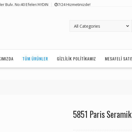
er Bulv. No:40 Efeler/AYDIN
7/24 Hizmetinizde!
KIMIZDA
TÜM ÜRÜNLER
GIZLILIK POLITIKAMIZ
MESAFELI SAT
5851 Paris Seramik