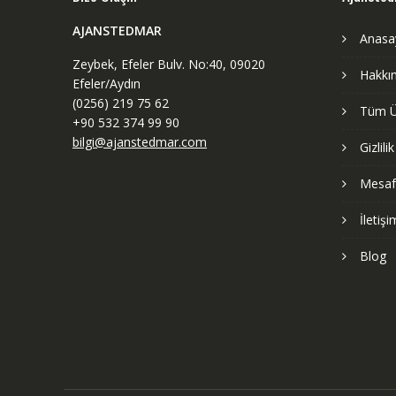
AJANSTEDMAR
Anasa
Zeybek, Efeler Bulv. No:40, 09020
Hakkı
Efeler/Aydın
(0256) 219 75 62
Tüm Ü
+90 532 374 99 90
bilgi@ajanstedmar.com
Gizlili
Mesafe
İletişi
Blog