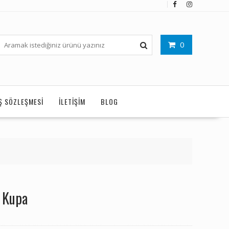
0
IŞ SÖZLEŞMESI
İLETIŞIM
BLOG
 Kupa