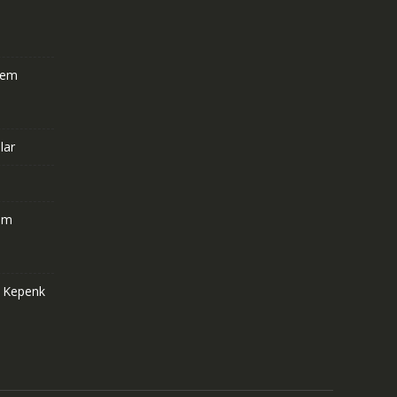
stem
lar
om
e Kepenk