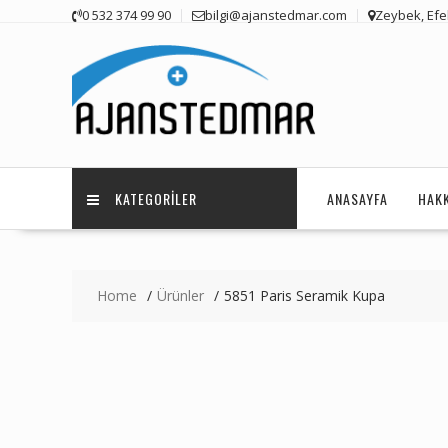
Skip
0 532 374 99 90
bilgi@ajanstedmar.com
Zeybek, Efel
to
content
KATEGORILER
ANASAYFA
HAK
Home
Ürünler
5851 Paris Seramik Kupa