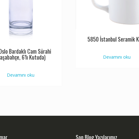
5850 İstanbul Seramik 
Oslo Bardaklı Cam Sürahi
aşabahçe, 6’lı Kutuda)
Devamını oku
Devamını oku
dmar
Son Blog Yazılarımız