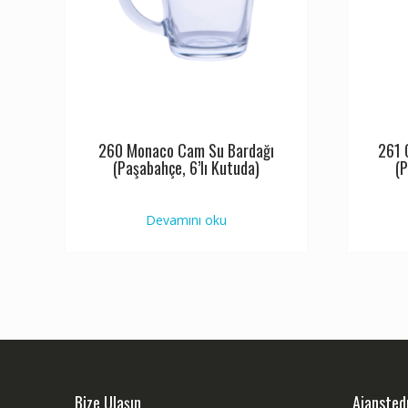
260 Monaco Cam Su Bardağı
261 
(Paşabahçe, 6’lı Kutuda)
(P
Devamını oku
Bize Ulaşın
Ajanste