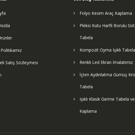
yfa
Folyo Kesim Araç Kaplama
mızda
Pleksi Kutu Harfli Borulu Si
Tabela
rünler
Kompozit Oyma Işıklı Tabela
k Politikamız
Renkli Led Ekran İmalatımız
li Satış Sözleşmesi
İçten Aydınlatma Gümüş Kr
m
Tabela
Işıklı Klasik Germe Tabela v
Kaplama