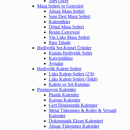
Ateş Ölçer
Masa Setleri ve Gereçleri
Ahşap Masa Setleri
Suni Deri Masa Setleri
Kalemlikler
Dijital Masa Setleri
Resim Çerçevesi
Vip Lüks Masa Setleri
Para Tabağı
Hediyelik Set-Kişisel Ürünler
Kutulu Hediyelik Setler
Karvizitlikler
Aynalar
Hediyelik Kalem Setleri
Lüks Kalem Setleri (2’li)
Lüks Kalem Setleri (Tekli)
Kalem ve Set Kutuları
Promosyon Kalemler
Plastik Kalemler
Kurşun Kalemler
Geri Dönüşümlü Kalemler
Metal Tükenmez & Roller & Versatil
Kalemler
Dokunmatik Ekran Kalemleri
Ahşap Tükenmez Kalemler