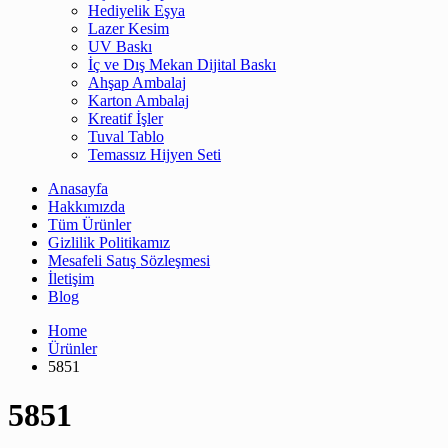
Hediyelik Eşya
Lazer Kesim
UV Baskı
İç ve Dış Mekan Dijital Baskı
Ahşap Ambalaj
Karton Ambalaj
Kreatif İşler
Tuval Tablo
Temassız Hijyen Seti
Anasayfa
Hakkımızda
Tüm Ürünler
Gizlilik Politikamız
Mesafeli Satış Sözleşmesi
İletişim
Blog
Home
Ürünler
5851
5851