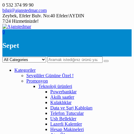
Skip
0 532 374 99 90
to
bilgi@ajanstedmar.com
content
Zeybek, Efeler Bulv. No:40 Efeler/AYDIN
7/24 Hizmetinizde!
0
Sepet
Kategoriler
Sevgililer Gününe Özel !
Promosyon
Teknoloji ürünleri
Powerbanklar
Akıllı saatler
Kulaklıklar
Data ve Şarj Kabloları
Telefon Tutucular
Usb Bellekler
Lazerli Kalemler
Hesap Makineleri