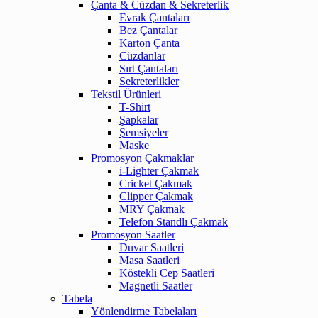
Çanta & Cüzdan & Sekreterlik
Evrak Çantaları
Bez Çantalar
Karton Çanta
Cüzdanlar
Sırt Çantaları
Sekreterlikler
Tekstil Ürünleri
T-Shirt
Şapkalar
Şemsiyeler
Maske
Promosyon Çakmaklar
i-Lighter Çakmak
Cricket Çakmak
Clipper Çakmak
MRY Çakmak
Telefon Standlı Çakmak
Promosyon Saatler
Duvar Saatleri
Masa Saatleri
Köstekli Cep Saatleri
Magnetli Saatler
Tabela
Yönlendirme Tabelaları