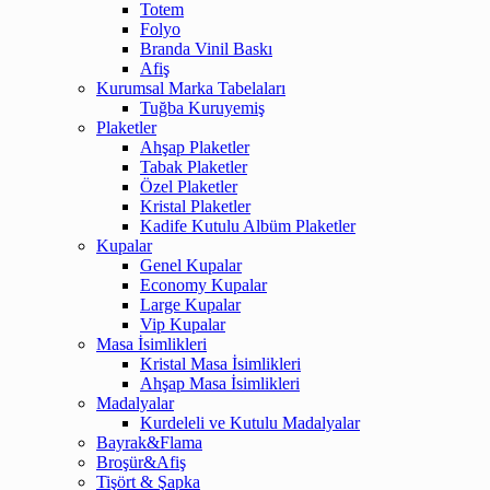
Totem
Folyo
Branda Vinil Baskı
Afiş
Kurumsal Marka Tabelaları
Tuğba Kuruyemiş
Plaketler
Ahşap Plaketler
Tabak Plaketler
Özel Plaketler
Kristal Plaketler
Kadife Kutulu Albüm Plaketler
Kupalar
Genel Kupalar
Economy Kupalar
Large Kupalar
Vip Kupalar
Masa İsimlikleri
Kristal Masa İsimlikleri
Ahşap Masa İsimlikleri
Madalyalar
Kurdeleli ve Kutulu Madalyalar
Bayrak&Flama
Broşür&Afiş
Tişört & Şapka