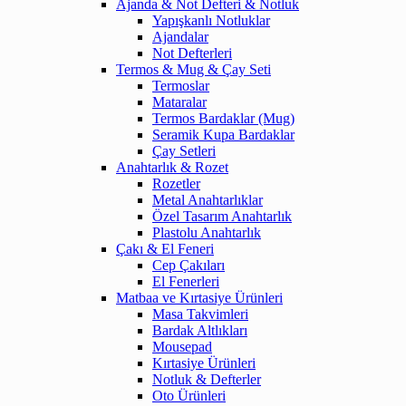
Ajanda & Not Defteri & Notluk
Yapışkanlı Notluklar
Ajandalar
Not Defterleri
Termos & Mug & Çay Seti
Termoslar
Mataralar
Termos Bardaklar (Mug)
Seramik Kupa Bardaklar
Çay Setleri
Anahtarlık & Rozet
Rozetler
Metal Anahtarlıklar
Özel Tasarım Anahtarlık
Plastolu Anahtarlık
Çakı & El Feneri
Cep Çakıları
El Fenerleri
Matbaa ve Kırtasiye Ürünleri
Masa Takvimleri
Bardak Altlıkları
Mousepad
Kırtasiye Ürünleri
Notluk & Defterler
Oto Ürünleri