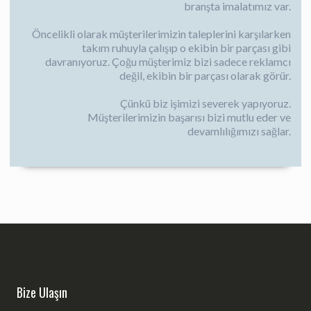
branşta imalatımız var.
Öncelikli olarak müşterilerimizin taleplerini karşılarken
takım ruhuyla çalışıp o ekibin bir parçası gibi
davranıyoruz. Çoğu müşterimiz bizi sadece reklamcı
değil, ekibin bir parçası olarak görür.
Çünkü biz işimizi severek yapıyoruz.
Müşterilerimizin başarısı bizi mutlu eder ve
devamlılığımızı sağlar.
Bize Ulaşın