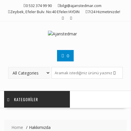
Skip
0 532 374 99 90
bilgi@ajanstedmar.com
to
Zeybek, Efeler Bulv. No:40 Efeler/AYDIN
7/24 Hizmetinizde!
content
0
KATEGORILER
Home
Hakkımızda