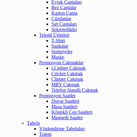
Evrak Çantaları
Bez Çantalar
Karton Çanta
Cüzdanlar
Sırt Çantaları
Sekreterlikler
Tekstil Ürünleri
T-Shirt
Şapkalar
Şemsiyeler
Maske
Promosyon Çakmaklar
i-Lighter Çakmak
Cricket Çakmak
Clipper Çakmak
MRY Çakmak
Telefon Standlı Çakmak
Promosyon Saatler
Duvar Saatleri
Masa Saatleri
Köstekli Cep Saatleri
Magnetli Saatler
Tabela
Yönlendirme Tabelaları
Totem