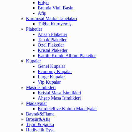
Folyo
Branda Vinil Baskı
Afiş
Kurumsal Marka Tabelaları
Tuğba Kuruyemiş
Plaketler
Ahşap Plaketler
Tabak Plaketler
Özel Plaketler
Kristal Plaketler
Kadife Kutulu Albüm Plaketler
Kupalar
Genel Kupalar
Economy Kupalar
Large Kupalar
Vip Kupalar
Masa İsimlikleri
Kristal Masa İsimlikleri
Ahşap Masa İsimlikleri
Madalyalar
Kurdeleli ve Kutulu Madalyalar
Bayrak&Flama
Broşür&Afiş
Tişört & Şapka
Hediyelik Eşya