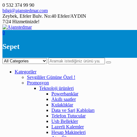
Skip
0 532 374 99 90
to
bilgi@ajanstedmar.com
content
Zeybek, Efeler Bulv. No:40 Efeler/AYDIN
7/24 Hizmetinizde!
0
Sepet
Kategoriler
Sevgililer Gününe Özel !
Promosyon
Teknoloji ürünleri
Powerbanklar
Akıllı saatler
Kulaklıklar
Data ve Şarj Kabloları
Telefon Tutucular
Usb Bellekler
Lazerli Kalemler
Hesap Makineleri