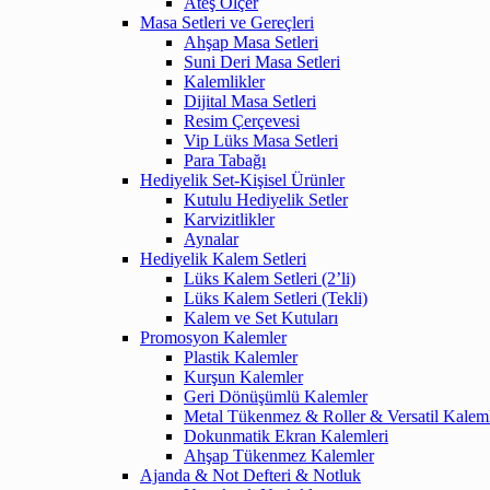
Ateş Ölçer
Masa Setleri ve Gereçleri
Ahşap Masa Setleri
Suni Deri Masa Setleri
Kalemlikler
Dijital Masa Setleri
Resim Çerçevesi
Vip Lüks Masa Setleri
Para Tabağı
Hediyelik Set-Kişisel Ürünler
Kutulu Hediyelik Setler
Karvizitlikler
Aynalar
Hediyelik Kalem Setleri
Lüks Kalem Setleri (2’li)
Lüks Kalem Setleri (Tekli)
Kalem ve Set Kutuları
Promosyon Kalemler
Plastik Kalemler
Kurşun Kalemler
Geri Dönüşümlü Kalemler
Metal Tükenmez & Roller & Versatil Kalem
Dokunmatik Ekran Kalemleri
Ahşap Tükenmez Kalemler
Ajanda & Not Defteri & Notluk