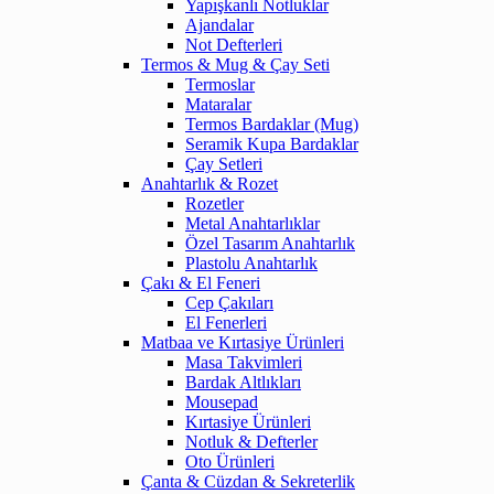
Yapışkanlı Notluklar
Ajandalar
Not Defterleri
Termos & Mug & Çay Seti
Termoslar
Mataralar
Termos Bardaklar (Mug)
Seramik Kupa Bardaklar
Çay Setleri
Anahtarlık & Rozet
Rozetler
Metal Anahtarlıklar
Özel Tasarım Anahtarlık
Plastolu Anahtarlık
Çakı & El Feneri
Cep Çakıları
El Fenerleri
Matbaa ve Kırtasiye Ürünleri
Masa Takvimleri
Bardak Altlıkları
Mousepad
Kırtasiye Ürünleri
Notluk & Defterler
Oto Ürünleri
Çanta & Cüzdan & Sekreterlik