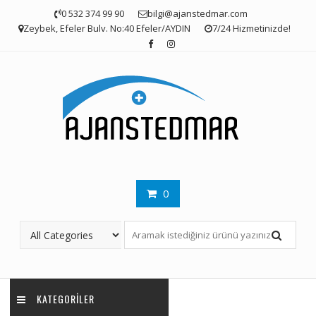
Skip
0 532 374 99 90
bilgi@ajanstedmar.com
to
Zeybek, Efeler Bulv. No:40 Efeler/AYDIN
7/24 Hizmetinizde!
content
0
KATEGORILER