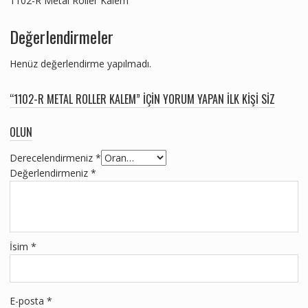
1102-R Metal Roller Kalem
Değerlendirmeler
Henüz değerlendirme yapılmadı.
“1102-R METAL ROLLER KALEM” IÇIN YORUM YAPAN ILK KIŞI SIZ
OLUN
Derecelendirmeniz
*
Değerlendirmeniz
*
İsim
*
E-posta
*