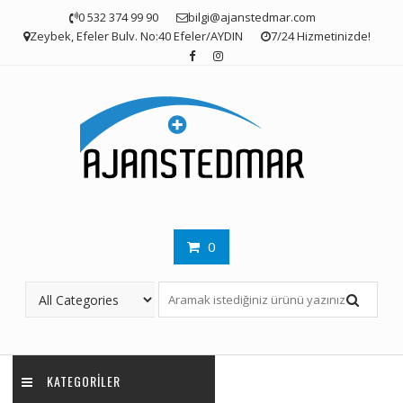
Skip
0 532 374 99 90
bilgi@ajanstedmar.com
to
Zeybek, Efeler Bulv. No:40 Efeler/AYDIN
7/24 Hizmetinizde!
content
0
KATEGORILER