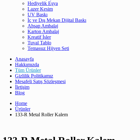
Hediyelik Eşya
Lazer Kesim
UV Baskı
İç ve Dış Mekan Dijital Baskı
Ahşap Ambalaj
Karton Ambalaj
Kreatif İşler
Tuval Tablo
Temassız Hijyen Seti
Anasayfa
Hakkımızda
Tüm Ürünler
Gizlilik Politikamız
Mesafeli Satış Sözleşmesi
İletişim
Blog
Home
Ürünler
133-R Metal Roller Kalem