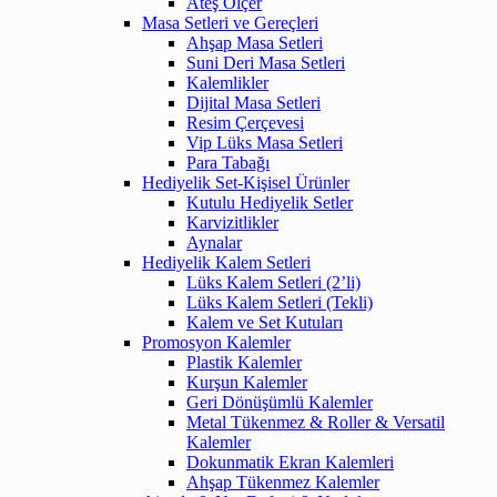
Ateş Ölçer
Masa Setleri ve Gereçleri
Ahşap Masa Setleri
Suni Deri Masa Setleri
Kalemlikler
Dijital Masa Setleri
Resim Çerçevesi
Vip Lüks Masa Setleri
Para Tabağı
Hediyelik Set-Kişisel Ürünler
Kutulu Hediyelik Setler
Karvizitlikler
Aynalar
Hediyelik Kalem Setleri
Lüks Kalem Setleri (2’li)
Lüks Kalem Setleri (Tekli)
Kalem ve Set Kutuları
Promosyon Kalemler
Plastik Kalemler
Kurşun Kalemler
Geri Dönüşümlü Kalemler
Metal Tükenmez & Roller & Versatil
Kalemler
Dokunmatik Ekran Kalemleri
Ahşap Tükenmez Kalemler