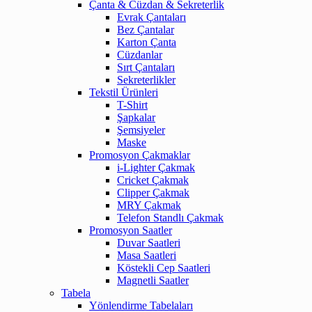
Çanta & Cüzdan & Sekreterlik
Evrak Çantaları
Bez Çantalar
Karton Çanta
Cüzdanlar
Sırt Çantaları
Sekreterlikler
Tekstil Ürünleri
T-Shirt
Şapkalar
Şemsiyeler
Maske
Promosyon Çakmaklar
i-Lighter Çakmak
Cricket Çakmak
Clipper Çakmak
MRY Çakmak
Telefon Standlı Çakmak
Promosyon Saatler
Duvar Saatleri
Masa Saatleri
Köstekli Cep Saatleri
Magnetli Saatler
Tabela
Yönlendirme Tabelaları