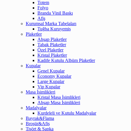
Totem
Folyo
Branda Vinil Baskı
Afiş
Kurumsal Marka Tabelaları
Tuğba Kuruyemiş
Plaketler
Ahşap Plaketler
Tabak Plaketler
Özel Plaketler
Kristal Plaketler
Kadife Kutulu Albüm Plaketler
Kupalar
Genel Kupalar
Economy Kupalar
Large Kupalar
Vip Kupalar
Masa İsimlikleri
Kristal Masa İsimlikleri
Ahşap Masa İsimlikleri
Madalyalar
Kurdeleli ve Kutulu Madalyalar
Bayrak&Flama
Broşür&Afiş
Tişört & Şapka