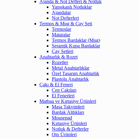
Ajanda & Not Defteri & Notluk
Yapışkanlı Notluklar
Ajandalar
Not Defterleri
Termos & Mug & Çay Seti
Termoslar
Mataralar
Termos Bardaklar (Mug)
Seramik Kupa Bardaklar
Çay Setleri
Anahtarlık & Rozet
Rozetler
Metal Anahtarlıklar
Özel Tasarım Anahtarlık
Plastolu Anahtarlık
Çakı & El Feneri
Cep Çakıları
El Fenerleri
Matbaa ve Kırtasiye Ürünleri
Masa Takvimleri
Bardak Altlıkları
Mousepad
Kırtasiye Ürünleri
Notluk & Defterler
Oto Ürünleri