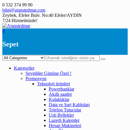
Skip
0 532 374 99 90
to
bilgi@ajanstedmar.com
content
Zeybek, Efeler Bulv. No:40 Efeler/AYDIN
7/24 Hizmetinizde!
0
Sepet
Kategoriler
Sevgililer Gününe Özel !
Promosyon
Teknoloji ürünleri
Powerbanklar
Akıllı saatler
Kulaklıklar
Data ve Şarj Kabloları
Telefon Tutucular
Usb Bellekler
Lazerli Kalemler
Hesap Makineleri