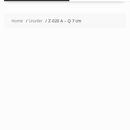
Home
Ürünler
Z-020 A – Q 7 cm