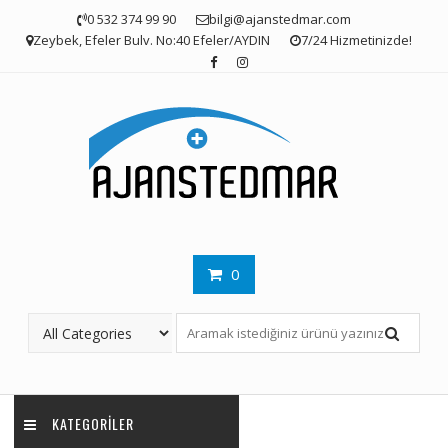
Skip
0 532 374 99 90
bilgi@ajanstedmar.com
to
Zeybek, Efeler Bulv. No:40 Efeler/AYDIN
7/24 Hizmetinizde!
content
0
KATEGORILER