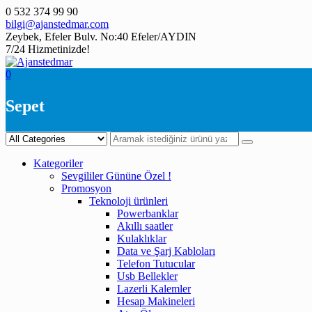
Skip
0 532 374 99 90
to
bilgi@ajanstedmar.com
content
Zeybek, Efeler Bulv. No:40 Efeler/AYDIN
7/24 Hizmetinizde!
0
Sepet
Kategoriler
Sevgililer Gününe Özel !
Promosyon
Teknoloji ürünleri
Powerbanklar
Akıllı saatler
Kulaklıklar
Data ve Şarj Kabloları
Telefon Tutucular
Usb Bellekler
Lazerli Kalemler
Hesap Makineleri