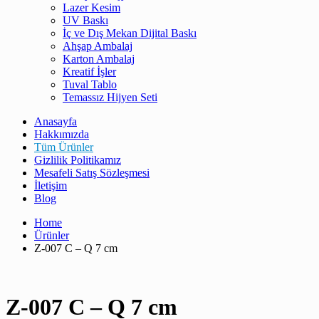
Lazer Kesim
UV Baskı
İç ve Dış Mekan Dijital Baskı
Ahşap Ambalaj
Karton Ambalaj
Kreatif İşler
Tuval Tablo
Temassız Hijyen Seti
Anasayfa
Hakkımızda
Tüm Ürünler
Gizlilik Politikamız
Mesafeli Satış Sözleşmesi
İletişim
Blog
Home
Ürünler
Z-007 C – Q 7 cm
Z-007 C – Q 7 cm