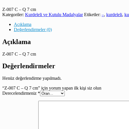
Z-007 C – Q 7 cm
Kategoriler:
Kurdeleli ve Kutulu Madalyalar
Etiketler:
–
,
kurdeleli
,
ku
Açıklama
Değerlendirmeler (0)
Açıklama
Z-007 C – Q 7 cm
Değerlendirmeler
Henüz değerlendirme yapılmadı.
“Z-007 C – Q 7 cm” için yorum yapan ilk kişi siz olun
Derecelendirmeniz
*