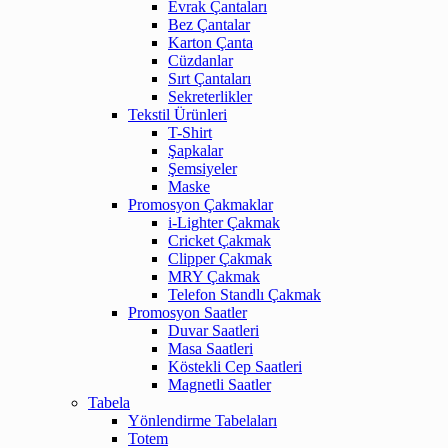
Evrak Çantaları
Bez Çantalar
Karton Çanta
Cüzdanlar
Sırt Çantaları
Sekreterlikler
Tekstil Ürünleri
T-Shirt
Şapkalar
Şemsiyeler
Maske
Promosyon Çakmaklar
i-Lighter Çakmak
Cricket Çakmak
Clipper Çakmak
MRY Çakmak
Telefon Standlı Çakmak
Promosyon Saatler
Duvar Saatleri
Masa Saatleri
Köstekli Cep Saatleri
Magnetli Saatler
Tabela
Yönlendirme Tabelaları
Totem