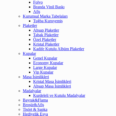
Folyo
Branda Vinil Baskı
Afiş
Kurumsal Marka Tabelaları
Tuğba Kuruyemiş
Plaketler
Ahşap Plaketler
Tabak Plaketler
Özel Plaketler
Kristal Plaketler
Kadife Kutulu Albüm Plaketler
Kupalar
Genel Kupalar
Economy Kupalar
Large Kupalar
Vip Kupalar
Masa İsimlikleri
Kristal Masa İsimlikleri
Ahşap Masa İsimlikleri
Madalyalar
Kurdeleli ve Kutulu Madalyalar
Bayrak&Flama
Broşür&Afiş
Tişört & Şapka
Hediyelik Eşya