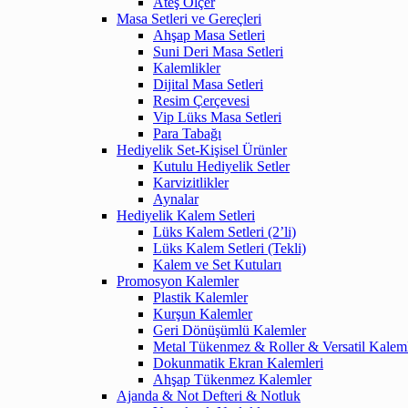
Ateş Ölçer
Masa Setleri ve Gereçleri
Ahşap Masa Setleri
Suni Deri Masa Setleri
Kalemlikler
Dijital Masa Setleri
Resim Çerçevesi
Vip Lüks Masa Setleri
Para Tabağı
Hediyelik Set-Kişisel Ürünler
Kutulu Hediyelik Setler
Karvizitlikler
Aynalar
Hediyelik Kalem Setleri
Lüks Kalem Setleri (2’li)
Lüks Kalem Setleri (Tekli)
Kalem ve Set Kutuları
Promosyon Kalemler
Plastik Kalemler
Kurşun Kalemler
Geri Dönüşümlü Kalemler
Metal Tükenmez & Roller & Versatil Kalem
Dokunmatik Ekran Kalemleri
Ahşap Tükenmez Kalemler
Ajanda & Not Defteri & Notluk