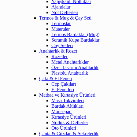
Yapışkanlı Notluklar
Ajandalar
Not Defterleri
Termos & Mug & Çay Seti
Termoslar
Mataralar
Termos Bardaklar (Mug)
Seramik Kupa Bardaklar
Çay Setleri
Anahtarlık & Rozet
Rozetler
Metal Anahtarlıklar
Özel Tasarım Anahtarlık
Plastolu Anahtarlık
Çakı & El Feneri
Cep Çakıları
El Fenerleri
Matbaa ve Kırtasiye Ürünleri
Masa Takvimleri
Bardak Altlıkları
Mousepad
Kırtasiye Ürünleri
Notluk & Defterler
Oto Ürünleri
Çanta & Cüzdan & Sekreterlik