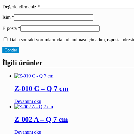
Değerlendirmeniz
*
İsim
*
E-posta
*
Daha sonraki yorumlarımda kullanılması için adım, e-posta adresim
İlgili ürünler
Z-010 C – Q 7 cm
Devamını oku
Z-002 A – Q 7 cm
Devamını oku