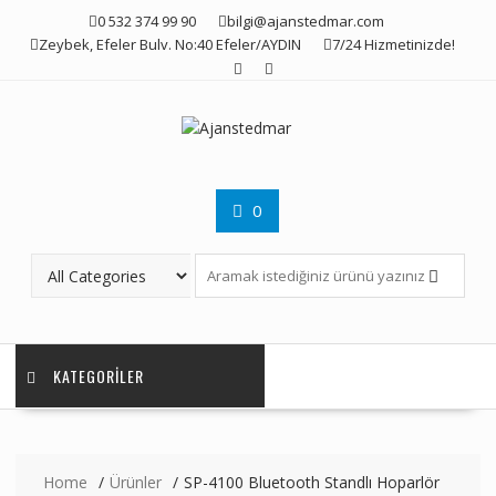
Skip
0 532 374 99 90
bilgi@ajanstedmar.com
to
Zeybek, Efeler Bulv. No:40 Efeler/AYDIN
7/24 Hizmetinizde!
content
0
KATEGORILER
Home
Ürünler
SP-4100 Bluetooth Standlı Hoparlör