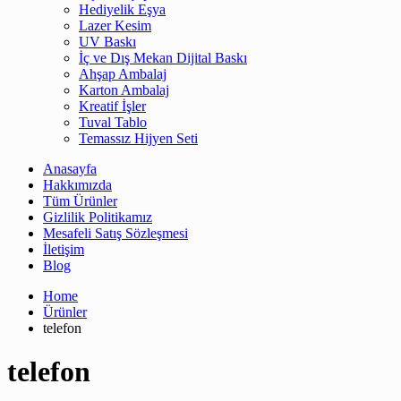
Hediyelik Eşya
Lazer Kesim
UV Baskı
İç ve Dış Mekan Dijital Baskı
Ahşap Ambalaj
Karton Ambalaj
Kreatif İşler
Tuval Tablo
Temassız Hijyen Seti
Anasayfa
Hakkımızda
Tüm Ürünler
Gizlilik Politikamız
Mesafeli Satış Sözleşmesi
İletişim
Blog
Home
Ürünler
telefon
telefon