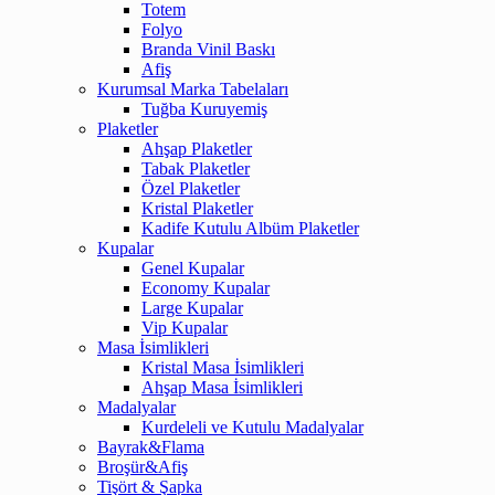
Totem
Folyo
Branda Vinil Baskı
Afiş
Kurumsal Marka Tabelaları
Tuğba Kuruyemiş
Plaketler
Ahşap Plaketler
Tabak Plaketler
Özel Plaketler
Kristal Plaketler
Kadife Kutulu Albüm Plaketler
Kupalar
Genel Kupalar
Economy Kupalar
Large Kupalar
Vip Kupalar
Masa İsimlikleri
Kristal Masa İsimlikleri
Ahşap Masa İsimlikleri
Madalyalar
Kurdeleli ve Kutulu Madalyalar
Bayrak&Flama
Broşür&Afiş
Tişört & Şapka