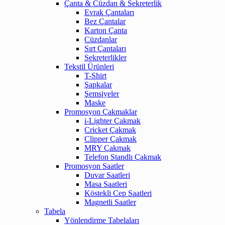
Çanta & Cüzdan & Sekreterlik
Evrak Çantaları
Bez Çantalar
Karton Çanta
Cüzdanlar
Sırt Çantaları
Sekreterlikler
Tekstil Ürünleri
T-Shirt
Şapkalar
Şemsiyeler
Maske
Promosyon Çakmaklar
i-Lighter Çakmak
Cricket Çakmak
Clipper Çakmak
MRY Çakmak
Telefon Standlı Çakmak
Promosyon Saatler
Duvar Saatleri
Masa Saatleri
Köstekli Cep Saatleri
Magnetli Saatler
Tabela
Yönlendirme Tabelaları