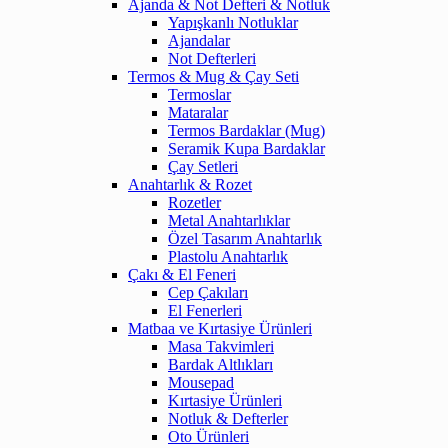
Ajanda & Not Defteri & Notluk
Yapışkanlı Notluklar
Ajandalar
Not Defterleri
Termos & Mug & Çay Seti
Termoslar
Mataralar
Termos Bardaklar (Mug)
Seramik Kupa Bardaklar
Çay Setleri
Anahtarlık & Rozet
Rozetler
Metal Anahtarlıklar
Özel Tasarım Anahtarlık
Plastolu Anahtarlık
Çakı & El Feneri
Cep Çakıları
El Fenerleri
Matbaa ve Kırtasiye Ürünleri
Masa Takvimleri
Bardak Altlıkları
Mousepad
Kırtasiye Ürünleri
Notluk & Defterler
Oto Ürünleri