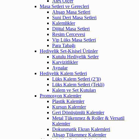
Ateş Ölçer
Masa Setleri ve Gereçleri
Ahşap Masa Setleri
Suni Deri Masa Setleri
Kalemlikler
Dijital Masa Setleri
Resim Çerçevesi
Vip Lüks Masa Setleri
Para Tabağı
Hediyelik Set-Kişisel Ürünler
Kutulu Hediyelik Setler
Karvizitlikler
Aynalar
Hediyelik Kalem Setleri
Lüks Kalem Setleri (2’li)
Lüks Kalem Setleri (Tekli)
Kalem ve Set Kutuları
Promosyon Kalemler
Plastik Kalemler
Kurşun Kalemler
Geri Dönüşümlü Kalemler
Metal Tükenmez & Roller & Versatil
Kalemler
Dokunmatik Ekran Kalemleri
Ahşap Tükenmez Kalemler