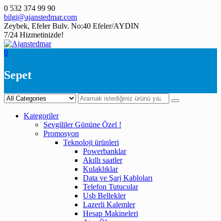
Skip
0 532 374 99 90
to
bilgi@ajanstedmar.com
content
Zeybek, Efeler Bulv. No:40 Efeler/AYDIN
7/24 Hizmetinizde!
0
Sepet
Kategoriler
Sevgililer Gününe Özel !
Promosyon
Teknoloji ürünleri
Powerbanklar
Akıllı saatler
Kulaklıklar
Data ve Şarj Kabloları
Telefon Tutucular
Usb Bellekler
Lazerli Kalemler
Hesap Makineleri