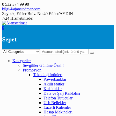
Skip
0 532 374 99 90
to
bilgi@ajanstedmar.com
content
Zeybek, Efeler Bulv. No:40 Efeler/AYDIN
7/24 Hizmetinizde!
0
Sepet
Kategoriler
Sevgililer Gününe Özel !
Promosyon
Teknoloji ürünleri
Powerbanklar
Akıllı saatler
Kulaklıklar
Data ve Şarj Kabloları
Telefon Tutucular
Usb Bellekler
Lazerli Kalemler
Hesap Makineleri