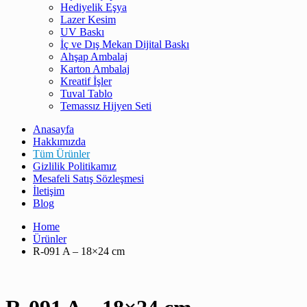
Hediyelik Eşya
Lazer Kesim
UV Baskı
İç ve Dış Mekan Dijital Baskı
Ahşap Ambalaj
Karton Ambalaj
Kreatif İşler
Tuval Tablo
Temassız Hijyen Seti
Anasayfa
Hakkımızda
Tüm Ürünler
Gizlilik Politikamız
Mesafeli Satış Sözleşmesi
İletişim
Blog
Home
Ürünler
R-091 A – 18×24 cm