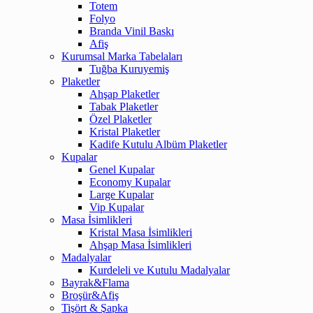
Totem
Folyo
Branda Vinil Baskı
Afiş
Kurumsal Marka Tabelaları
Tuğba Kuruyemiş
Plaketler
Ahşap Plaketler
Tabak Plaketler
Özel Plaketler
Kristal Plaketler
Kadife Kutulu Albüm Plaketler
Kupalar
Genel Kupalar
Economy Kupalar
Large Kupalar
Vip Kupalar
Masa İsimlikleri
Kristal Masa İsimlikleri
Ahşap Masa İsimlikleri
Madalyalar
Kurdeleli ve Kutulu Madalyalar
Bayrak&Flama
Broşür&Afiş
Tişört & Şapka