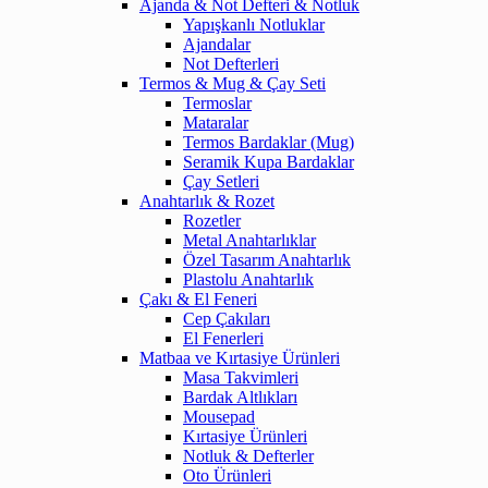
Ajanda & Not Defteri & Notluk
Yapışkanlı Notluklar
Ajandalar
Not Defterleri
Termos & Mug & Çay Seti
Termoslar
Mataralar
Termos Bardaklar (Mug)
Seramik Kupa Bardaklar
Çay Setleri
Anahtarlık & Rozet
Rozetler
Metal Anahtarlıklar
Özel Tasarım Anahtarlık
Plastolu Anahtarlık
Çakı & El Feneri
Cep Çakıları
El Fenerleri
Matbaa ve Kırtasiye Ürünleri
Masa Takvimleri
Bardak Altlıkları
Mousepad
Kırtasiye Ürünleri
Notluk & Defterler
Oto Ürünleri