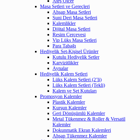
Ateş Ölçer
Masa Setleri ve Gereçleri
Ahşap Masa Setleri
Suni Deri Masa Setleri
Kalemlikler
Dijital Masa Setleri
Resim Çerçevesi
Vip Lüks Masa Setleri
Para Tabağı
Hediyelik Set-Kişisel Ürünler
Kutulu Hediyelik Setler
Karvizitlikler
Aynalar
Hediyelik Kalem Setleri
Lüks Kalem Setleri (2’li)
Lüks Kalem Setleri (Tekli)
Kalem ve Set Kutuları
Promosyon Kalemler
Plastik Kalemler
Kurşun Kalemler
Geri Dönüşümlü Kalemler
Metal Tükenmez & Roller & Versatil
Kalemler
Dokunmatik Ekran Kalemleri
Ahşap Tükenmez Kalemler