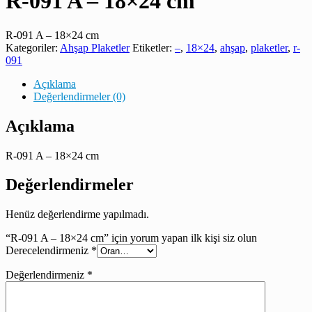
R-091 A – 18×24 cm
R-091 A – 18×24 cm
Kategoriler:
Ahşap Plaketler
Etiketler:
–
,
18×24
,
ahşap
,
plaketler
,
r-
091
Açıklama
Değerlendirmeler (0)
Açıklama
R-091 A – 18×24 cm
Değerlendirmeler
Henüz değerlendirme yapılmadı.
“R-091 A – 18×24 cm” için yorum yapan ilk kişi siz olun
Derecelendirmeniz
*
Değerlendirmeniz
*