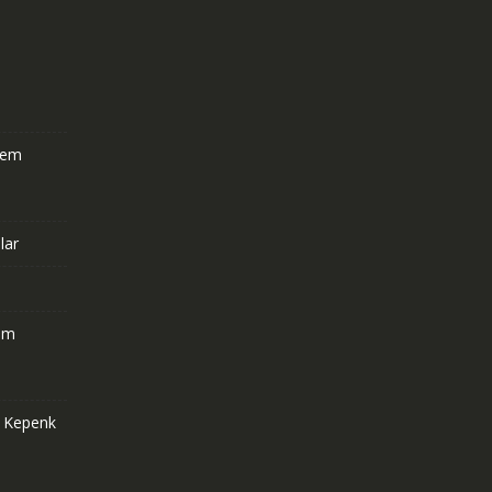
stem
lar
om
e Kepenk