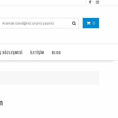
0
IŞ SÖZLEŞMESI
İLETIŞIM
BLOG
m