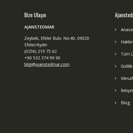
Bize Ulaşın
Ajanste
AJANSTEDMAR
Anasa
Zeybek, Efeler Bulv. No:40, 09020
Hakkı
Efeler/Aydın
(0256) 219 75 62
Tüm Ü
+90 532 374 99 90
bilgi@ajanstedmar.com
Gizlili
Mesafe
İletişi
Blog