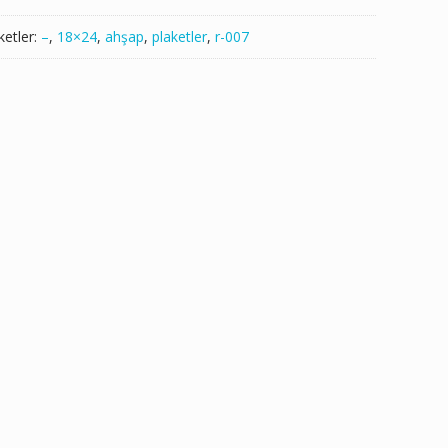
ketler:
–
,
18×24
,
ahşap
,
plaketler
,
r-007