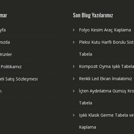
dmar
Son Blog Yazılarımız
yfa
Folyo Kesim Araç Kaplama
mızda
Pleksi Kutu Harfli Borulu Si
Tabela
rünler
Kompozit Oyma Işıklı Tabela
k Politikamız
Renkli Led Ekran İmalatımız
li Satış Sözleşmesi
İçten Aydınlatma Gümüş Kr
m
Tabela
Işıklı Klasik Germe Tabela v
Kaplama