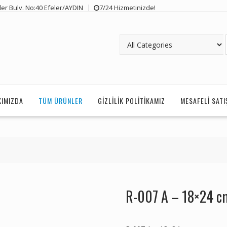
er Bulv. No:40 Efeler/AYDIN
7/24 Hizmetinizde!
KIMIZDA
TÜM ÜRÜNLER
GIZLILIK POLITIKAMIZ
MESAFELI SAT
R-007 A – 18×24 c