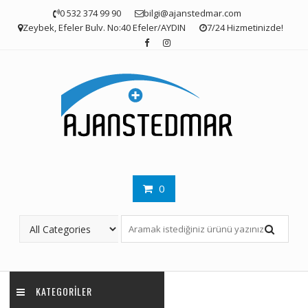
Skip
0 532 374 99 90
bilgi@ajanstedmar.com
to
Zeybek, Efeler Bulv. No:40 Efeler/AYDIN
7/24 Hizmetinizde!
content
0
KATEGORILER