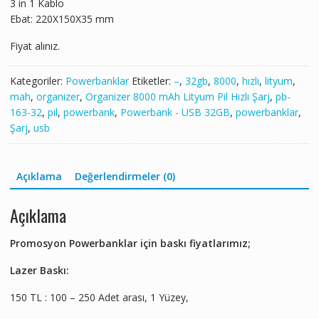
3 in 1 Kablo
Ebat: 220X150X35 mm
Fiyat alınız.
Kategoriler:
Powerbanklar
Etiketler:
–
,
32gb
,
8000
,
hızlı
,
lityum
,
mah
,
organizer
,
Organizer 8000 mAh Lityum Pil Hızlı Şarj
,
pb-
163-32
,
pil
,
powerbank
,
Powerbank - USB 32GB
,
powerbanklar
,
Şarj
,
usb
Açıklama
Değerlendirmeler (0)
Açıklama
Promosyon Powerbanklar için baskı fiyatlarımız;
Lazer Baskı:
150 TL : 100 – 250 Adet arası, 1 Yüzey,