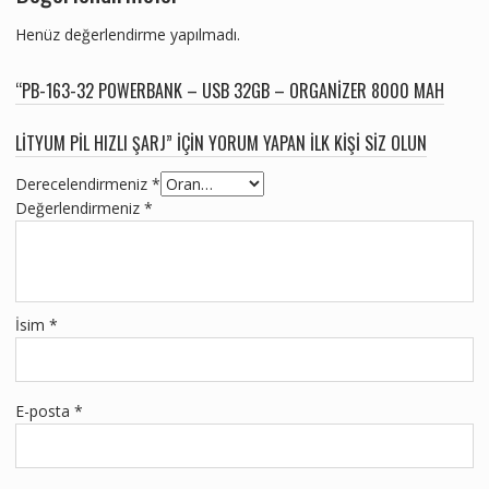
Henüz değerlendirme yapılmadı.
“PB-163-32 POWERBANK – USB 32GB – ORGANIZER 8000 MAH
LITYUM PIL HIZLI ŞARJ” IÇIN YORUM YAPAN ILK KIŞI SIZ OLUN
Derecelendirmeniz
*
Değerlendirmeniz
*
İsim
*
E-posta
*