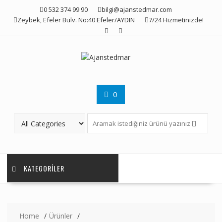
Skip
0 532 374 99 90
bilgi@ajanstedmar.com
to
Zeybek, Efeler Bulv. No:40 Efeler/AYDIN
7/24 Hizmetinizde!
content
0
KATEGORILER
Home
Ürünler