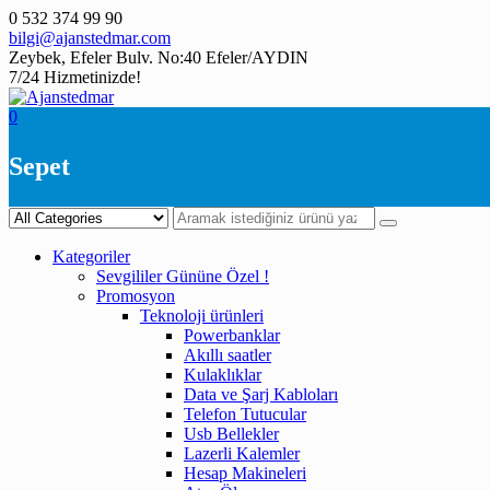
Skip
0 532 374 99 90
to
bilgi@ajanstedmar.com
content
Zeybek, Efeler Bulv. No:40 Efeler/AYDIN
7/24 Hizmetinizde!
0
Sepet
Kategoriler
Sevgililer Gününe Özel !
Promosyon
Teknoloji ürünleri
Powerbanklar
Akıllı saatler
Kulaklıklar
Data ve Şarj Kabloları
Telefon Tutucular
Usb Bellekler
Lazerli Kalemler
Hesap Makineleri