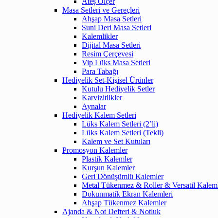
Ateş Ölçer
Masa Setleri ve Gereçleri
Ahşap Masa Setleri
Suni Deri Masa Setleri
Kalemlikler
Dijital Masa Setleri
Resim Çerçevesi
Vip Lüks Masa Setleri
Para Tabağı
Hediyelik Set-Kişisel Ürünler
Kutulu Hediyelik Setler
Karvizitlikler
Aynalar
Hediyelik Kalem Setleri
Lüks Kalem Setleri (2’li)
Lüks Kalem Setleri (Tekli)
Kalem ve Set Kutuları
Promosyon Kalemler
Plastik Kalemler
Kurşun Kalemler
Geri Dönüşümlü Kalemler
Metal Tükenmez & Roller & Versatil Kalem
Dokunmatik Ekran Kalemleri
Ahşap Tükenmez Kalemler
Ajanda & Not Defteri & Notluk