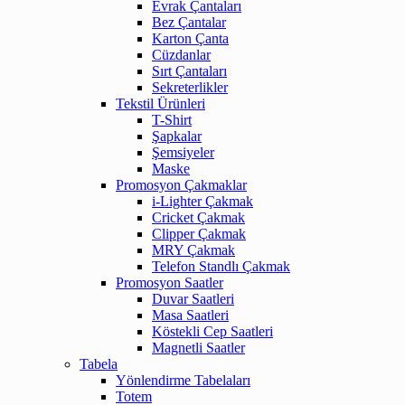
Evrak Çantaları
Bez Çantalar
Karton Çanta
Cüzdanlar
Sırt Çantaları
Sekreterlikler
Tekstil Ürünleri
T-Shirt
Şapkalar
Şemsiyeler
Maske
Promosyon Çakmaklar
i-Lighter Çakmak
Cricket Çakmak
Clipper Çakmak
MRY Çakmak
Telefon Standlı Çakmak
Promosyon Saatler
Duvar Saatleri
Masa Saatleri
Köstekli Cep Saatleri
Magnetli Saatler
Tabela
Yönlendirme Tabelaları
Totem