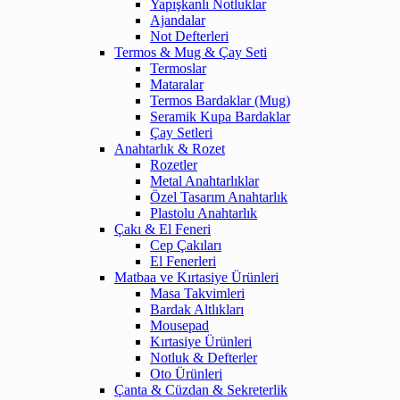
Yapışkanlı Notluklar
Ajandalar
Not Defterleri
Termos & Mug & Çay Seti
Termoslar
Mataralar
Termos Bardaklar (Mug)
Seramik Kupa Bardaklar
Çay Setleri
Anahtarlık & Rozet
Rozetler
Metal Anahtarlıklar
Özel Tasarım Anahtarlık
Plastolu Anahtarlık
Çakı & El Feneri
Cep Çakıları
El Fenerleri
Matbaa ve Kırtasiye Ürünleri
Masa Takvimleri
Bardak Altlıkları
Mousepad
Kırtasiye Ürünleri
Notluk & Defterler
Oto Ürünleri
Çanta & Cüzdan & Sekreterlik