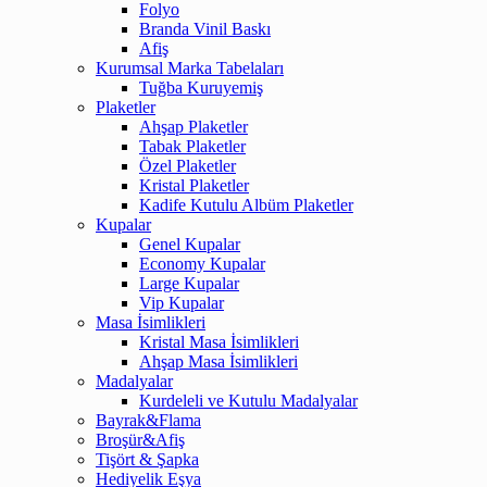
Folyo
Branda Vinil Baskı
Afiş
Kurumsal Marka Tabelaları
Tuğba Kuruyemiş
Plaketler
Ahşap Plaketler
Tabak Plaketler
Özel Plaketler
Kristal Plaketler
Kadife Kutulu Albüm Plaketler
Kupalar
Genel Kupalar
Economy Kupalar
Large Kupalar
Vip Kupalar
Masa İsimlikleri
Kristal Masa İsimlikleri
Ahşap Masa İsimlikleri
Madalyalar
Kurdeleli ve Kutulu Madalyalar
Bayrak&Flama
Broşür&Afiş
Tişört & Şapka
Hediyelik Eşya