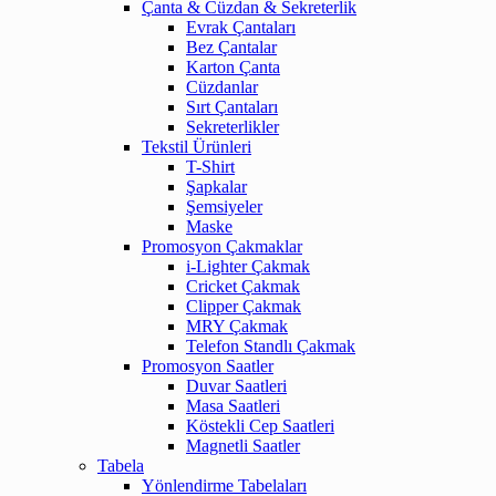
Çanta & Cüzdan & Sekreterlik
Evrak Çantaları
Bez Çantalar
Karton Çanta
Cüzdanlar
Sırt Çantaları
Sekreterlikler
Tekstil Ürünleri
T-Shirt
Şapkalar
Şemsiyeler
Maske
Promosyon Çakmaklar
i-Lighter Çakmak
Cricket Çakmak
Clipper Çakmak
MRY Çakmak
Telefon Standlı Çakmak
Promosyon Saatler
Duvar Saatleri
Masa Saatleri
Köstekli Cep Saatleri
Magnetli Saatler
Tabela
Yönlendirme Tabelaları