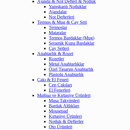
Ajanda & Not Defteri & Notluk
Yapışkanlı Notluklar
Ajandalar
Not Defterleri
Termos & Mug & Çay Seti
Termoslar
Mataralar
Termos Bardaklar (Mug)
Seramik Kupa Bardaklar
Çay Setleri
Anahtarlık & Rozet
Rozetler
Metal Anahtarlıklar
Özel Tasarım Anahtarlık
Plastolu Anahtarlık
Çakı & El Feneri
Cep Çakıları
El Fenerleri
Matbaa ve Kırtasiye Ürünleri
Masa Takvimleri
Bardak Altlıkları
Mousepad
Kırtasiye Ürünleri
Notluk & Defterler
Oto Ürünleri