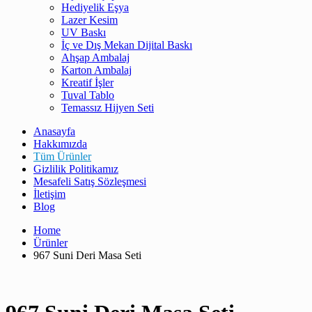
Hediyelik Eşya
Lazer Kesim
UV Baskı
İç ve Dış Mekan Dijital Baskı
Ahşap Ambalaj
Karton Ambalaj
Kreatif İşler
Tuval Tablo
Temassız Hijyen Seti
Anasayfa
Hakkımızda
Tüm Ürünler
Gizlilik Politikamız
Mesafeli Satış Sözleşmesi
İletişim
Blog
Home
Ürünler
967 Suni Deri Masa Seti