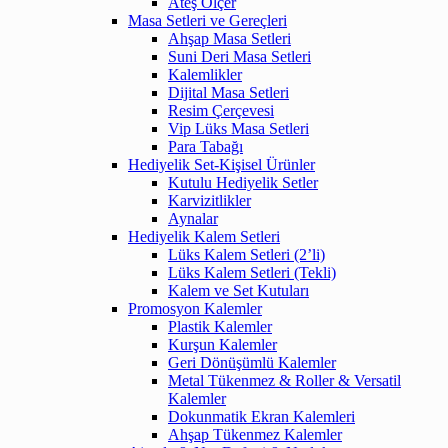
Ateş Ölçer
Masa Setleri ve Gereçleri
Ahşap Masa Setleri
Suni Deri Masa Setleri
Kalemlikler
Dijital Masa Setleri
Resim Çerçevesi
Vip Lüks Masa Setleri
Para Tabağı
Hediyelik Set-Kişisel Ürünler
Kutulu Hediyelik Setler
Karvizitlikler
Aynalar
Hediyelik Kalem Setleri
Lüks Kalem Setleri (2’li)
Lüks Kalem Setleri (Tekli)
Kalem ve Set Kutuları
Promosyon Kalemler
Plastik Kalemler
Kurşun Kalemler
Geri Dönüşümlü Kalemler
Metal Tükenmez & Roller & Versatil
Kalemler
Dokunmatik Ekran Kalemleri
Ahşap Tükenmez Kalemler