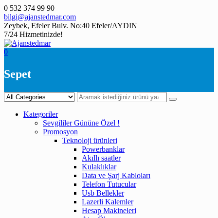
Skip
0 532 374 99 90
to
bilgi@ajanstedmar.com
content
Zeybek, Efeler Bulv. No:40 Efeler/AYDIN
7/24 Hizmetinizde!
0
Sepet
Kategoriler
Sevgililer Gününe Özel !
Promosyon
Teknoloji ürünleri
Powerbanklar
Akıllı saatler
Kulaklıklar
Data ve Şarj Kabloları
Telefon Tutucular
Usb Bellekler
Lazerli Kalemler
Hesap Makineleri