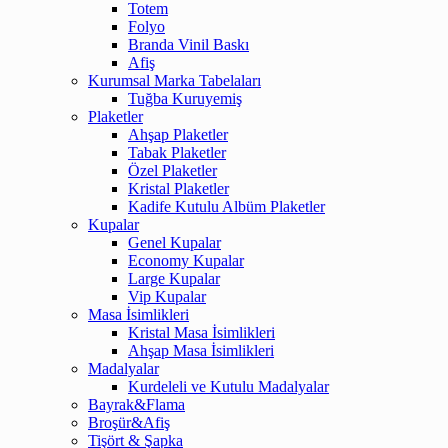
Totem
Folyo
Branda Vinil Baskı
Afiş
Kurumsal Marka Tabelaları
Tuğba Kuruyemiş
Plaketler
Ahşap Plaketler
Tabak Plaketler
Özel Plaketler
Kristal Plaketler
Kadife Kutulu Albüm Plaketler
Kupalar
Genel Kupalar
Economy Kupalar
Large Kupalar
Vip Kupalar
Masa İsimlikleri
Kristal Masa İsimlikleri
Ahşap Masa İsimlikleri
Madalyalar
Kurdeleli ve Kutulu Madalyalar
Bayrak&Flama
Broşür&Afiş
Tişört & Şapka