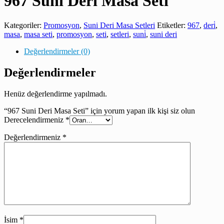
967 Suni Deri Masa Seti
Kategoriler:
Promosyon
,
Suni Deri Masa Setleri
Etiketler:
967
,
deri̇
,
masa
,
masa seti
,
promosyon
,
seti
,
setleri
,
suni̇
,
suni deri
Değerlendirmeler (0)
Değerlendirmeler
Henüz değerlendirme yapılmadı.
“967 Suni Deri Masa Seti” için yorum yapan ilk kişi siz olun
Derecelendirmeniz
*
Değerlendirmeniz
*
İsim
*