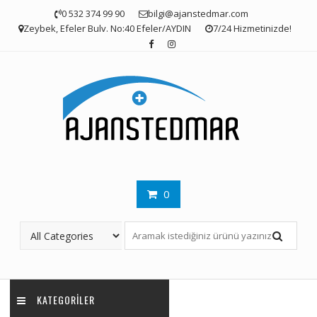
Skip
0 532 374 99 90
bilgi@ajanstedmar.com
to
Zeybek, Efeler Bulv. No:40 Efeler/AYDIN
7/24 Hizmetinizde!
content
0
KATEGORILER