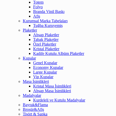
Totem
Folyo
Branda Vinil Baskı
Afiş
Kurumsal Marka Tabelaları
Tuğba Kuruyemiş
Plaketler
Ahşap Plaketler
Tabak Plaketler
Özel Plaketler
Kristal Plaketler
Kadife Kutulu Albüm Plaketler
Kupalar
Genel Kupalar
Economy Kupalar
Large Kupalar
Vip Kupalar
Masa İsimlikleri
Kristal Masa İsimlikleri
Ahşap Masa İsimlikleri
Madalyalar
Kurdeleli ve Kutulu Madalyalar
Bayrak&Flama
Broşür&Afiş
Tişört & Şapka