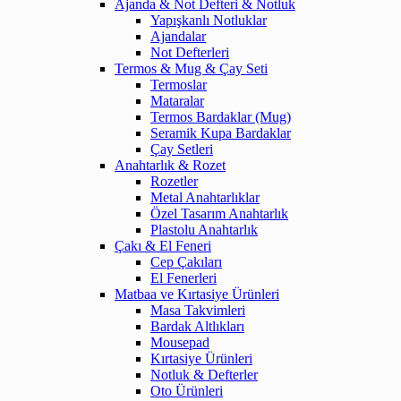
Ajanda & Not Defteri & Notluk
Yapışkanlı Notluklar
Ajandalar
Not Defterleri
Termos & Mug & Çay Seti
Termoslar
Mataralar
Termos Bardaklar (Mug)
Seramik Kupa Bardaklar
Çay Setleri
Anahtarlık & Rozet
Rozetler
Metal Anahtarlıklar
Özel Tasarım Anahtarlık
Plastolu Anahtarlık
Çakı & El Feneri
Cep Çakıları
El Fenerleri
Matbaa ve Kırtasiye Ürünleri
Masa Takvimleri
Bardak Altlıkları
Mousepad
Kırtasiye Ürünleri
Notluk & Defterler
Oto Ürünleri