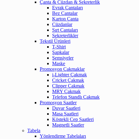
Çanta & Cüzdan & Sekreterlik
Evrak Çantaları
Bez Çantalar
Karton Çanta
Cüzdanlar
Sırt Çantaları
Sekreterlikler
Tekstil Ürünleri
T-Shirt
Şapkalar
Şemsiyeler
Maske
Promosyon Çakmaklar
i-Lighter Çakmak
Cricket Çakmak
Clipper Çakmak
MRY Çakmak
Telefon Standlı Çakmak
Promosyon Saatler
Duvar Saatleri
Masa Saatleri
Köstekli Cep Saatleri
Magnetli Saatler
Tabela
Yönlendirme Tabelaları