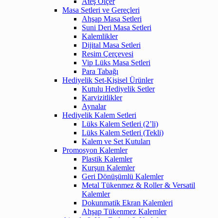
Ateş Ölçer
Masa Setleri ve Gereçleri
Ahşap Masa Setleri
Suni Deri Masa Setleri
Kalemlikler
Dijital Masa Setleri
Resim Çerçevesi
Vip Lüks Masa Setleri
Para Tabağı
Hediyelik Set-Kişisel Ürünler
Kutulu Hediyelik Setler
Karvizitlikler
Aynalar
Hediyelik Kalem Setleri
Lüks Kalem Setleri (2’li)
Lüks Kalem Setleri (Tekli)
Kalem ve Set Kutuları
Promosyon Kalemler
Plastik Kalemler
Kurşun Kalemler
Geri Dönüşümlü Kalemler
Metal Tükenmez & Roller & Versatil
Kalemler
Dokunmatik Ekran Kalemleri
Ahşap Tükenmez Kalemler