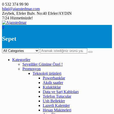
Skip
0 532 374 99 90
to
bilgi@ajanstedmar.com
content
Zeybek, Efeler Bulv. No:40 Efeler/AYDIN
7/24 Hizmetinizde!
0
Sepet
Kategoriler
Sevgililer Gününe Özel !
Promosyon
Teknoloji ürünleri
Powerbanklar
Akıllı saatler
Kulaklıklar
Data ve Şarj Kabloları
Telefon Tutucular
Usb Bellekler
Lazerli Kalemler
Hesap Makineleri