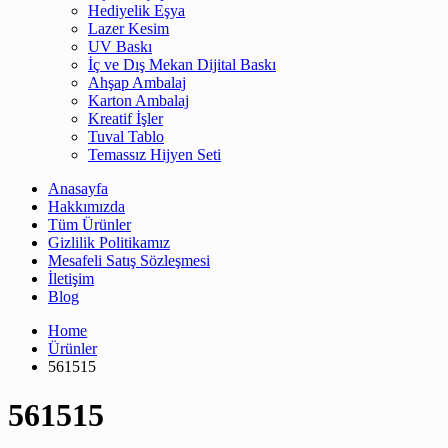
Hediyelik Eşya
Lazer Kesim
UV Baskı
İç ve Dış Mekan Dijital Baskı
Ahşap Ambalaj
Karton Ambalaj
Kreatif İşler
Tuval Tablo
Temassız Hijyen Seti
Anasayfa
Hakkımızda
Tüm Ürünler
Gizlilik Politikamız
Mesafeli Satış Sözleşmesi
İletişim
Blog
Home
Ürünler
561515
561515