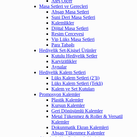
Ateş Ölçer
Masa Setleri ve Gereçleri
Ahşap Masa Setleri
Suni Deri Masa Setleri
Kalemlikler
Dijital Masa Setleri
Resim Çerçevesi
Vip Lüks Masa Setleri
Para Tabağı
Hediyelik Set-Kişisel Ürünler
Kutulu Hediyelik Setler
Karvizitlikler
Aynalar
Hediyelik Kalem Setleri
Lüks Kalem Setleri (2’li)
Lüks Kalem Setleri (Tekli)
Kalem ve Set Kutuları
Promosyon Kalemler
Plastik Kalemler
Kurşun Kalemler
Geri Dönüşümlü Kalemler
Metal Tükenmez & Roller & Versatil
Kalemler
Dokunmatik Ekran Kalemleri
Ahşap Tükenmez Kalemler