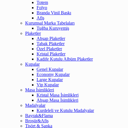
Totem
Folyo
Branda Vinil Baskı
Afiş
Kurumsal Marka Tabelaları
Tuğba Kuruyemiş
Plaketler
Ahşap Plaketler
Tabak Plaketler
Özel Plaketler
Kristal Plaketler
Kadife Kutulu Albüm Plaketler
Kupalar
Genel Kupalar
Economy Kupalar
Large Kupalar
Vip Kupalar
Masa İsimlikleri
Kristal Masa İsimlikleri
Ahşap Masa İsimlikleri
Madalyalar
Kurdeleli ve Kutulu Madalyalar
Bayrak&Flama
Broşür&Afiş
Tişört & Şapka