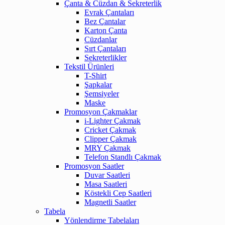
Çanta & Cüzdan & Sekreterlik
Evrak Çantaları
Bez Çantalar
Karton Çanta
Cüzdanlar
Sırt Çantaları
Sekreterlikler
Tekstil Ürünleri
T-Shirt
Şapkalar
Şemsiyeler
Maske
Promosyon Çakmaklar
i-Lighter Çakmak
Cricket Çakmak
Clipper Çakmak
MRY Çakmak
Telefon Standlı Çakmak
Promosyon Saatler
Duvar Saatleri
Masa Saatleri
Köstekli Cep Saatleri
Magnetli Saatler
Tabela
Yönlendirme Tabelaları