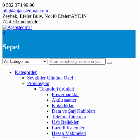
Skip
0 532 374 99 90
to
bilgi@ajanstedmar.com
content
Zeybek, Efeler Bulv. No:40 Efeler/AYDIN
7/24 Hizmetinizde!
0
Sepet
Kategoriler
Sevgililer Gününe Özel !
Promosyon
Teknoloji ürünleri
Powerbanklar
Akıllı saatler
Kulaklıklar
Data ve Şarj Kabloları
Telefon Tutucular
Usb Bellekler
Lazerli Kalemler
Hesap Makineleri