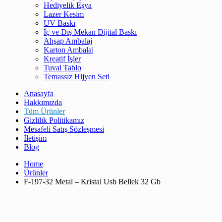
Hediyelik Eşya
Lazer Kesim
UV Baskı
İç ve Dış Mekan Dijital Baskı
Ahşap Ambalaj
Karton Ambalaj
Kreatif İşler
Tuval Tablo
Temassız Hijyen Seti
Anasayfa
Hakkımızda
Tüm Ürünler
Gizlilik Politikamız
Mesafeli Satış Sözleşmesi
İletişim
Blog
Home
Ürünler
F-197-32 Metal – Kristal Usb Bellek 32 Gb