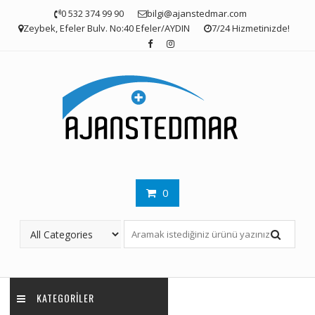
Skip
0 532 374 99 90
bilgi@ajanstedmar.com
to
Zeybek, Efeler Bulv. No:40 Efeler/AYDIN
7/24 Hizmetinizde!
content
0
KATEGORILER