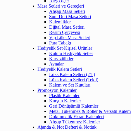
Ateş Ölçer
Masa Setleri ve Gereçleri
Ahşap Masa Setleri
Suni Deri Masa Setleri
Kalemlikler
Dijital Masa Setleri
Resim Çerçevesi
Vip Lüks Masa Setleri
Para Tabağı
Hediyelik Set-Kişisel Ürünler
Kutulu Hediyelik Setler
Karvizitlikler
Aynalar
Hediyelik Kalem Setleri
Lüks Kalem Setleri (2’li)
Lüks Kalem Setleri (Tekli)
Kalem ve Set Kutuları
Promosyon Kalemler
Plastik Kalemler
Kurşun Kalemler
Geri Dönüşümlü Kalemler
Metal Tükenmez & Roller & Versatil Kalem
Dokunmatik Ekran Kalemleri
Ahşap Tükenmez Kalemler
Ajanda & Not Defteri & Notluk