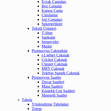
Evrak Çantaları
Bez Çantalar
Karton Çanta
Cüzdanlar
Sırt Çantaları
Sekreterlikler
Tekstil Ürünleri
T-Shirt
Şapkalar
Şemsiyeler
Maske
Promosyon Çakmaklar
i-Lighter Çakmak
Cricket Çakmak
Clipper Çakmak
MRY Çakmak
Telefon Standlı Çakmak
Promosyon Saatler
Duvar Saatleri
Masa Saatleri
Köstekli Cep Saatleri
Magnetli Saatler
Tabela
Yönlendirme Tabelaları
Totem