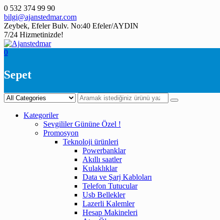
Skip
0 532 374 99 90
to
bilgi@ajanstedmar.com
content
Zeybek, Efeler Bulv. No:40 Efeler/AYDIN
7/24 Hizmetinizde!
0
Sepet
Kategoriler
Sevgililer Gününe Özel !
Promosyon
Teknoloji ürünleri
Powerbanklar
Akıllı saatler
Kulaklıklar
Data ve Şarj Kabloları
Telefon Tutucular
Usb Bellekler
Lazerli Kalemler
Hesap Makineleri