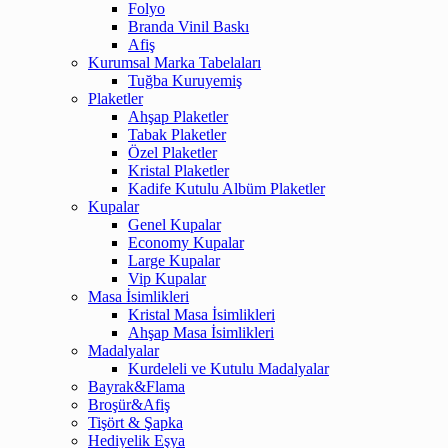
Folyo
Branda Vinil Baskı
Afiş
Kurumsal Marka Tabelaları
Tuğba Kuruyemiş
Plaketler
Ahşap Plaketler
Tabak Plaketler
Özel Plaketler
Kristal Plaketler
Kadife Kutulu Albüm Plaketler
Kupalar
Genel Kupalar
Economy Kupalar
Large Kupalar
Vip Kupalar
Masa İsimlikleri
Kristal Masa İsimlikleri
Ahşap Masa İsimlikleri
Madalyalar
Kurdeleli ve Kutulu Madalyalar
Bayrak&Flama
Broşür&Afiş
Tişört & Şapka
Hediyelik Eşya