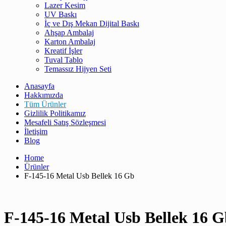
Lazer Kesim
UV Baskı
İç ve Dış Mekan Dijital Baskı
Ahşap Ambalaj
Karton Ambalaj
Kreatif İşler
Tuval Tablo
Temassız Hijyen Seti
Anasayfa
Hakkımızda
Tüm Ürünler
Gizlilik Politikamız
Mesafeli Satış Sözleşmesi
İletişim
Blog
Home
Ürünler
F-145-16 Metal Usb Bellek 16 Gb
F-145-16 Metal Usb Bellek 16 