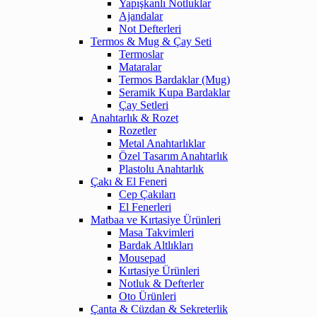
Yapışkanlı Notluklar
Ajandalar
Not Defterleri
Termos & Mug & Çay Seti
Termoslar
Mataralar
Termos Bardaklar (Mug)
Seramik Kupa Bardaklar
Çay Setleri
Anahtarlık & Rozet
Rozetler
Metal Anahtarlıklar
Özel Tasarım Anahtarlık
Plastolu Anahtarlık
Çakı & El Feneri
Cep Çakıları
El Fenerleri
Matbaa ve Kırtasiye Ürünleri
Masa Takvimleri
Bardak Altlıkları
Mousepad
Kırtasiye Ürünleri
Notluk & Defterler
Oto Ürünleri
Çanta & Cüzdan & Sekreterlik