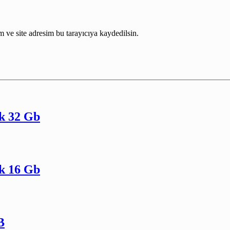
 ve site adresim bu tarayıcıya kaydedilsin.
ek 32 Gb
ek 16 Gb
B