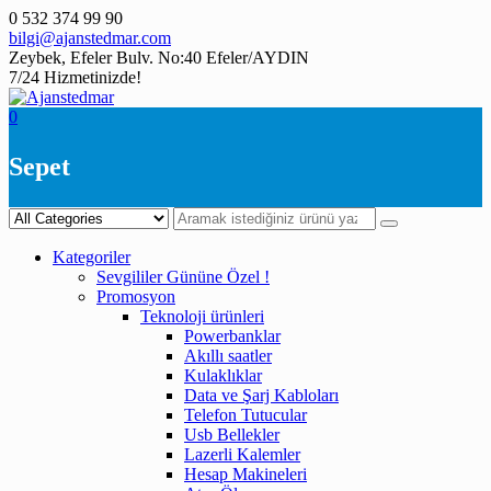
Skip
0 532 374 99 90
to
bilgi@ajanstedmar.com
content
Zeybek, Efeler Bulv. No:40 Efeler/AYDIN
7/24 Hizmetinizde!
0
Sepet
Kategoriler
Sevgililer Gününe Özel !
Promosyon
Teknoloji ürünleri
Powerbanklar
Akıllı saatler
Kulaklıklar
Data ve Şarj Kabloları
Telefon Tutucular
Usb Bellekler
Lazerli Kalemler
Hesap Makineleri