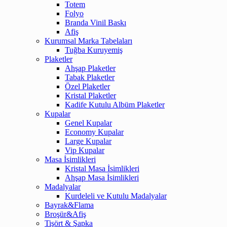
Totem
Folyo
Branda Vinil Baskı
Afiş
Kurumsal Marka Tabelaları
Tuğba Kuruyemiş
Plaketler
Ahşap Plaketler
Tabak Plaketler
Özel Plaketler
Kristal Plaketler
Kadife Kutulu Albüm Plaketler
Kupalar
Genel Kupalar
Economy Kupalar
Large Kupalar
Vip Kupalar
Masa İsimlikleri
Kristal Masa İsimlikleri
Ahşap Masa İsimlikleri
Madalyalar
Kurdeleli ve Kutulu Madalyalar
Bayrak&Flama
Broşür&Afiş
Tişört & Şapka