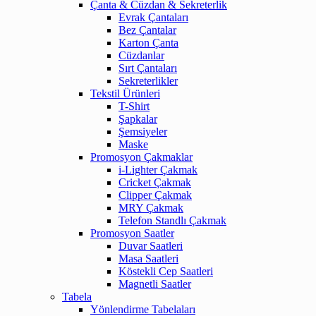
Çanta & Cüzdan & Sekreterlik
Evrak Çantaları
Bez Çantalar
Karton Çanta
Cüzdanlar
Sırt Çantaları
Sekreterlikler
Tekstil Ürünleri
T-Shirt
Şapkalar
Şemsiyeler
Maske
Promosyon Çakmaklar
i-Lighter Çakmak
Cricket Çakmak
Clipper Çakmak
MRY Çakmak
Telefon Standlı Çakmak
Promosyon Saatler
Duvar Saatleri
Masa Saatleri
Köstekli Cep Saatleri
Magnetli Saatler
Tabela
Yönlendirme Tabelaları