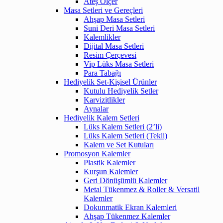
Ateş Ölçer
Masa Setleri ve Gereçleri
Ahşap Masa Setleri
Suni Deri Masa Setleri
Kalemlikler
Dijital Masa Setleri
Resim Çerçevesi
Vip Lüks Masa Setleri
Para Tabağı
Hediyelik Set-Kişisel Ürünler
Kutulu Hediyelik Setler
Karvizitlikler
Aynalar
Hediyelik Kalem Setleri
Lüks Kalem Setleri (2’li)
Lüks Kalem Setleri (Tekli)
Kalem ve Set Kutuları
Promosyon Kalemler
Plastik Kalemler
Kurşun Kalemler
Geri Dönüşümlü Kalemler
Metal Tükenmez & Roller & Versatil
Kalemler
Dokunmatik Ekran Kalemleri
Ahşap Tükenmez Kalemler