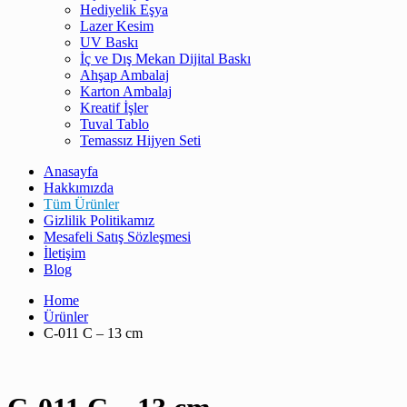
Hediyelik Eşya
Lazer Kesim
UV Baskı
İç ve Dış Mekan Dijital Baskı
Ahşap Ambalaj
Karton Ambalaj
Kreatif İşler
Tuval Tablo
Temassız Hijyen Seti
Anasayfa
Hakkımızda
Tüm Ürünler
Gizlilik Politikamız
Mesafeli Satış Sözleşmesi
İletişim
Blog
Home
Ürünler
C-011 C – 13 cm