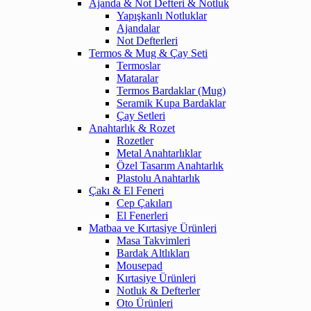
Ajanda & Not Defteri & Notluk
Yapışkanlı Notluklar
Ajandalar
Not Defterleri
Termos & Mug & Çay Seti
Termoslar
Mataralar
Termos Bardaklar (Mug)
Seramik Kupa Bardaklar
Çay Setleri
Anahtarlık & Rozet
Rozetler
Metal Anahtarlıklar
Özel Tasarım Anahtarlık
Plastolu Anahtarlık
Çakı & El Feneri
Cep Çakıları
El Fenerleri
Matbaa ve Kırtasiye Ürünleri
Masa Takvimleri
Bardak Altlıkları
Mousepad
Kırtasiye Ürünleri
Notluk & Defterler
Oto Ürünleri