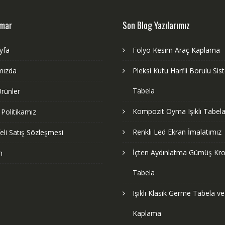
dmar
Son Blog Yazılarımız
yfa
Folyo Kesim Araç Kaplama
mızda
Pleksi Kutu Harfli Borulu Si
Tabela
rünler
Kompozit Oyma Işıklı Tabela
k Politikamız
Renkli Led Ekran İmalatımız
li Satış Sözleşmesi
İçten Aydınlatma Gümüş Kr
m
Tabela
Işıklı Klasik Germe Tabela v
Kaplama