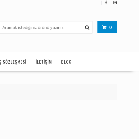
0
IŞ SÖZLEŞMESI
İLETIŞIM
BLOG