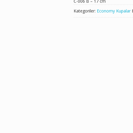
C-006 B – 17 cm
Kategoriler:
Economy Kupalar