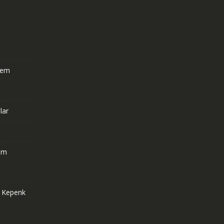
stem
lar
om
e Kepenk