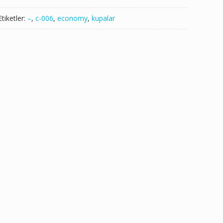
Etiketler:
–
,
c-006
,
economy
,
kupalar