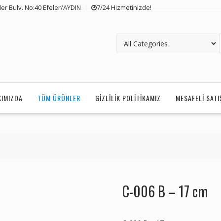
er Bulv. No:40 Efeler/AYDIN
7/24 Hizmetinizde!
KIMIZDA
TÜM ÜRÜNLER
GIZLILIK POLITIKAMIZ
MESAFELI SAT
C-006 B – 17 cm