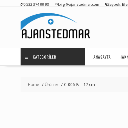
Skip
0 532 374 99 90
bilgi@ajanstedmar.com
Zeybek, Efel
to
content
KATEGORILER
ANASAYFA
HAK
Home
Ürünler
C-006 B – 17 cm