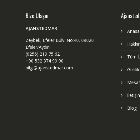
Bize Ulaşın
Ajanste
AJANSTEDMAR
Anasa
Zeybek, Efeler Bulv. No:40, 09020
Hakkı
Efeler/Aydın
(0256) 219 75 62
Tüm Ü
+90 532 374 99 90
bilgi@ajanstedmar.com
Gizlili
Mesafe
İletişi
Blog