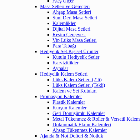
Ateş Ölçer
Masa Setleri ve Gereçleri
Ahşap Masa Setleri
Suni Deri Masa Setleri
Kalemlikler
Dijital Masa Setleri
Resim Çerçevesi
Vip Lüks Masa Setleri
Para Tabağı
Hediyelik Set-Kişisel Ürünler
Kutulu Hediyelik Setler
Karvizitlikler
Aynalar
Hediyelik Kalem Setleri
Lüks Kalem Setleri (2’li)
Lüks Kalem Setleri (Tekli)
Kalem ve Set Kutuları
Promosyon Kalemler
Plastik Kalemler
Kurşun Kalemler
Geri Dönüşümlü Kalemler
Metal Tükenmez & Roller & Versatil Kalem
Dokunmatik Ekran Kalemleri
Ahşap Tükenmez Kalemler
Ajanda & Not Defteri & Notluk