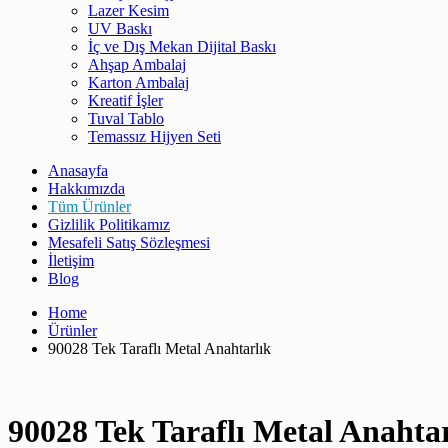
Lazer Kesim
UV Baskı
İç ve Dış Mekan Dijital Baskı
Ahşap Ambalaj
Karton Ambalaj
Kreatif İşler
Tuval Tablo
Temassız Hijyen Seti
Anasayfa
Hakkımızda
Tüm Ürünler
Gizlilik Politikamız
Mesafeli Satış Sözleşmesi
İletişim
Blog
Home
Ürünler
90028 Tek Taraflı Metal Anahtarlık
90028 Tek Taraflı Metal Anahta