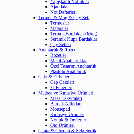
Yapışkanlı Notluklar
Ajandalar
Not Defterleri
Termos & Mug & Çay Seti
Termoslar
Mataralar
Termos Bardaklar (Mug)
Seramik Kupa Bardaklar
Çay Setleri
Anahtarlık & Rozet
Rozetler
Metal Anahtarlıklar
Özel Tasarım Anahtarlık
Plastolu Anahtarlık
Çakı & El Feneri
Cep Çakıları
El Fenerleri
Matbaa ve Kırtasiye Ürünleri
Masa Takvimleri
Bardak Altlıkları
Mousepad
Kırtasiye Ürünleri
Notluk & Defterler
Oto Ürünleri
Çanta & Cüzdan & Sekreterlik