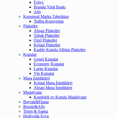
Folyo
Branda Vinil Baskı
Afiş
Kurumsal Marka Tabelaları
Tuğba Kuruyemiş
Plaketler
Ahşap Plaketler
Tabak Plaketler
Özel Plaketler
Kristal Plaketler
Kadife Kutulu Albüm Plaketler
Kupalar
Genel Kupalar
Economy Kupalar
Large Kupalar
Vip Kupalar
Masa İsimlikleri
Kristal Masa İsimlikleri
Ahşap Masa İsimlikleri
Madalyalar
Kurdeleli ve Kutulu Madalyalar
Bayrak&Flama
Broşür&Afiş
Tişört & Şapka
Hediyelik Eşya