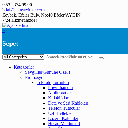
Skip
0 532 374 99 90
to
bilgi@ajanstedmar.com
content
Zeybek, Efeler Bulv. No:40 Efeler/AYDIN
7/24 Hizmetinizde!
0
Sepet
Kategoriler
Sevgililer Gününe Özel !
Promosyon
Teknoloji ürünleri
Powerbanklar
Akıllı saatler
Kulaklıklar
Data ve Şarj Kabloları
Telefon Tutucular
Usb Bellekler
Lazerli Kalemler
Hesap Makineleri