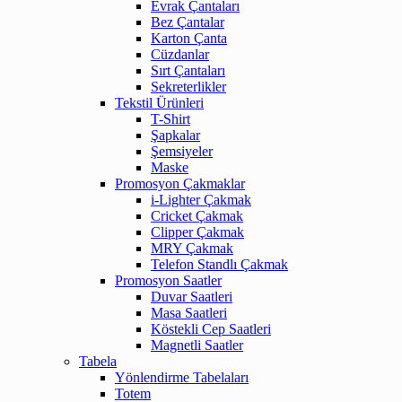
Evrak Çantaları
Bez Çantalar
Karton Çanta
Cüzdanlar
Sırt Çantaları
Sekreterlikler
Tekstil Ürünleri
T-Shirt
Şapkalar
Şemsiyeler
Maske
Promosyon Çakmaklar
i-Lighter Çakmak
Cricket Çakmak
Clipper Çakmak
MRY Çakmak
Telefon Standlı Çakmak
Promosyon Saatler
Duvar Saatleri
Masa Saatleri
Köstekli Cep Saatleri
Magnetli Saatler
Tabela
Yönlendirme Tabelaları
Totem