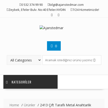
Skip
0 532 374 99 90
bilgi@ajanstedmar.com
to
Zeybek, Efeler Bulv. No:40 Efeler/AYDIN
7/24 Hizmetinizde!
content
0
KATEGORILER
Home
Ürünler
2413 Çift Taraflı Metal Anahtarlık