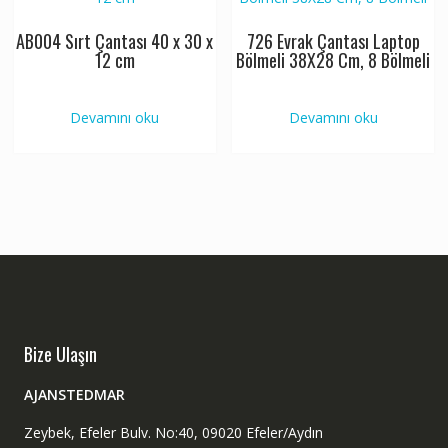
AB004 Sırt Çantası 40 x 30 x
726 Evrak Çantası Laptop
12 cm
Bölmeli 38X28 Cm, 8 Bölmeli
Devamını oku
Devamını oku
Bize Ulaşın
AJANSTEDMAR
Zeybek, Efeler Bulv. No:40, 09020 Efeler/Aydın