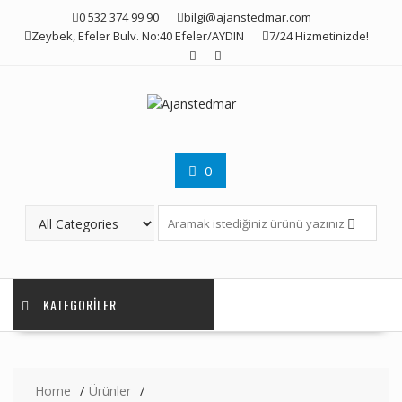
Skip
0 532 374 99 90
bilgi@ajanstedmar.com
to
Zeybek, Efeler Bulv. No:40 Efeler/AYDIN
7/24 Hizmetinizde!
content
0
KATEGORILER
Home
Ürünler