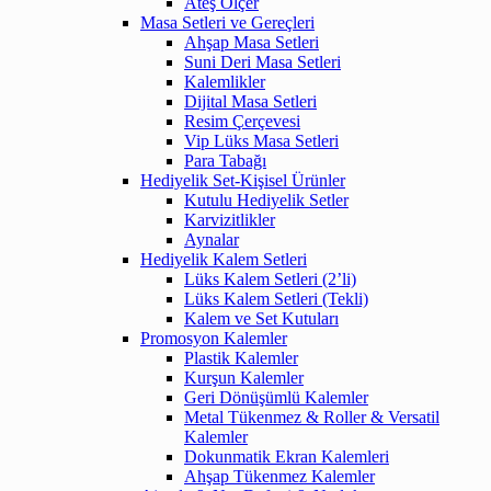
Ateş Ölçer
Masa Setleri ve Gereçleri
Ahşap Masa Setleri
Suni Deri Masa Setleri
Kalemlikler
Dijital Masa Setleri
Resim Çerçevesi
Vip Lüks Masa Setleri
Para Tabağı
Hediyelik Set-Kişisel Ürünler
Kutulu Hediyelik Setler
Karvizitlikler
Aynalar
Hediyelik Kalem Setleri
Lüks Kalem Setleri (2’li)
Lüks Kalem Setleri (Tekli)
Kalem ve Set Kutuları
Promosyon Kalemler
Plastik Kalemler
Kurşun Kalemler
Geri Dönüşümlü Kalemler
Metal Tükenmez & Roller & Versatil
Kalemler
Dokunmatik Ekran Kalemleri
Ahşap Tükenmez Kalemler