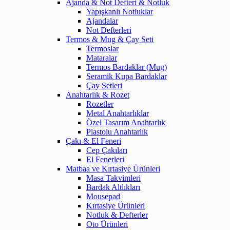
Ajanda & Not Defteri & Notluk
Yapışkanlı Notluklar
Ajandalar
Not Defterleri
Termos & Mug & Çay Seti
Termoslar
Mataralar
Termos Bardaklar (Mug)
Seramik Kupa Bardaklar
Çay Setleri
Anahtarlık & Rozet
Rozetler
Metal Anahtarlıklar
Özel Tasarım Anahtarlık
Plastolu Anahtarlık
Çakı & El Feneri
Cep Çakıları
El Fenerleri
Matbaa ve Kırtasiye Ürünleri
Masa Takvimleri
Bardak Altlıkları
Mousepad
Kırtasiye Ürünleri
Notluk & Defterler
Oto Ürünleri