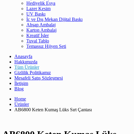
Hediyelik Eşya
Lazer Kesim
UV Baskı
İç ve Dış Mekan Dijital Baskı
Ahşap Ambalaj
Karton Ambalaj
Kreatif İşler
Tuval Tablo
Temassız Hijyen Seti
Anasayfa
Hakkımızda
Tüm Ürünler
Gizlilik Politikamız
Mesafeli Satış Sözleşmesi
İletişim
Blog
Home
Ürünler
AB6800 Keten Kumaş Lüks Sırt Çantası