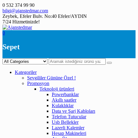
Skip
0 532 374 99 90
to
bilgi@ajanstedmar.com
content
Zeybek, Efeler Bulv. No:40 Efeler/AYDIN
7/24 Hizmetinizde!
0
Sepet
Kategoriler
Sevgililer Gününe Özel !
Promosyon
Teknoloji ürünleri
Powerbanklar
Akıllı saatler
Kulaklıklar
Data ve Şarj Kabloları
Telefon Tutucular
Usb Bellekler
Lazerli Kalemler
Hesap Makineleri