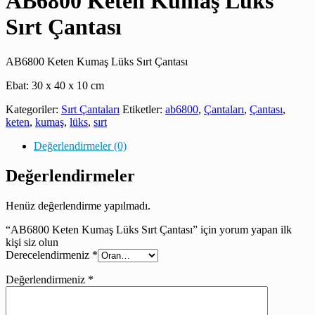
AB6800 Keten Kumaş Lüks
Sırt Çantası
AB6800 Keten Kumaş Lüks Sırt Çantası
Ebat: 30 x 40 x 10 cm
Kategoriler:
Sırt Çantaları
Etiketler:
ab6800
,
Çantaları
,
Çantası
,
keten
,
kumaş
,
lüks
,
sırt
Değerlendirmeler (0)
Değerlendirmeler
Henüz değerlendirme yapılmadı.
“AB6800 Keten Kumaş Lüks Sırt Çantası” için yorum yapan ilk
kişi siz olun
Derecelendirmeniz
*
Değerlendirmeniz
*