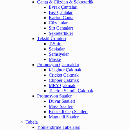
Çanta & Cüzdan & Sekreterlik
Evrak Çantaları
Bez Çantalar
Karton Çanta
Cüzdanlar
Sırt Çantaları
Sekreterlikler
Tekstil Ürünleri
T-Shirt
Şapkalar
Şemsiyeler
Maske
Promosyon Çakmaklar
i-Lighter Çakmak
Cricket Çakmak
Clipper Çakmak
MRY Çakmak
Telefon Standlı Çakmak
Promosyon Saatler
Duvar Saatleri
Masa Saatleri
Köstekli Cep Saatleri
Magnetli Saatler
Tabela
Yönlendirme Tabelaları