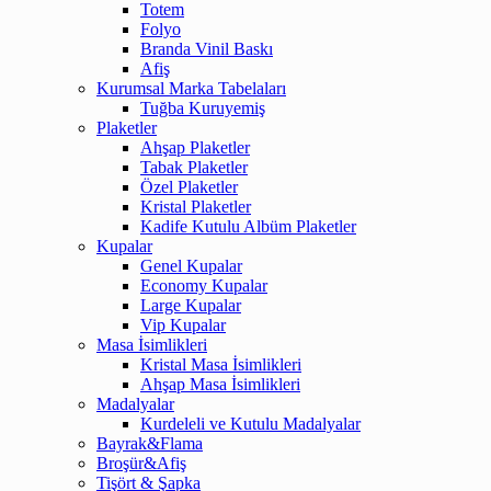
Totem
Folyo
Branda Vinil Baskı
Afiş
Kurumsal Marka Tabelaları
Tuğba Kuruyemiş
Plaketler
Ahşap Plaketler
Tabak Plaketler
Özel Plaketler
Kristal Plaketler
Kadife Kutulu Albüm Plaketler
Kupalar
Genel Kupalar
Economy Kupalar
Large Kupalar
Vip Kupalar
Masa İsimlikleri
Kristal Masa İsimlikleri
Ahşap Masa İsimlikleri
Madalyalar
Kurdeleli ve Kutulu Madalyalar
Bayrak&Flama
Broşür&Afiş
Tişört & Şapka