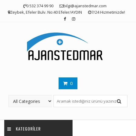
Skip
0 532 374 99 90
bilgi@ajanstedmar.com
to
Zeybek, Efeler Bulv. No:40 Efeler/AYDIN
7/24 Hizmetinizde!
content
0
KATEGORILER