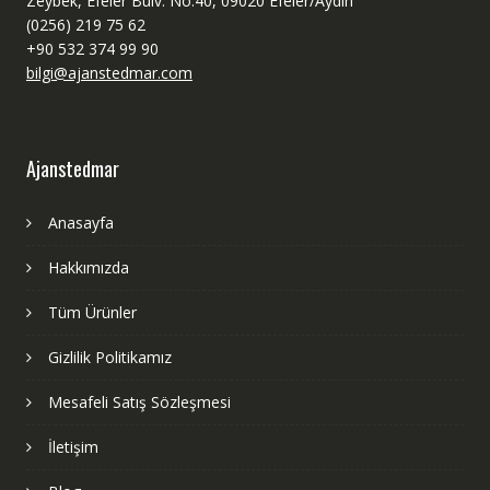
Zeybek, Efeler Bulv. No:40, 09020 Efeler/Aydın
(0256) 219 75 62
+90 532 374 99 90
bilgi@ajanstedmar.com
Ajanstedmar
Anasayfa
Hakkımızda
Tüm Ürünler
Gizlilik Politikamız
Mesafeli Satış Sözleşmesi
İletişim