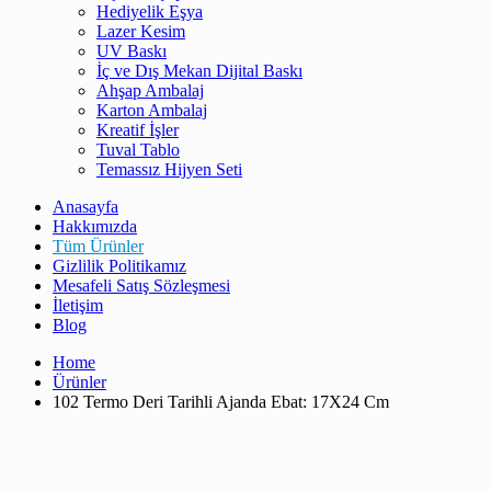
Hediyelik Eşya
Lazer Kesim
UV Baskı
İç ve Dış Mekan Dijital Baskı
Ahşap Ambalaj
Karton Ambalaj
Kreatif İşler
Tuval Tablo
Temassız Hijyen Seti
Anasayfa
Hakkımızda
Tüm Ürünler
Gizlilik Politikamız
Mesafeli Satış Sözleşmesi
İletişim
Blog
Home
Ürünler
102 Termo Deri Tarihli Ajanda Ebat: 17X24 Cm