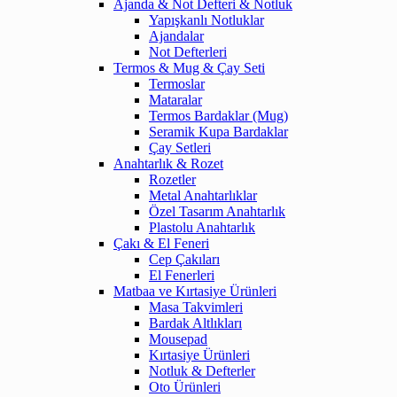
Ajanda & Not Defteri & Notluk
Yapışkanlı Notluklar
Ajandalar
Not Defterleri
Termos & Mug & Çay Seti
Termoslar
Mataralar
Termos Bardaklar (Mug)
Seramik Kupa Bardaklar
Çay Setleri
Anahtarlık & Rozet
Rozetler
Metal Anahtarlıklar
Özel Tasarım Anahtarlık
Plastolu Anahtarlık
Çakı & El Feneri
Cep Çakıları
El Fenerleri
Matbaa ve Kırtasiye Ürünleri
Masa Takvimleri
Bardak Altlıkları
Mousepad
Kırtasiye Ürünleri
Notluk & Defterler
Oto Ürünleri