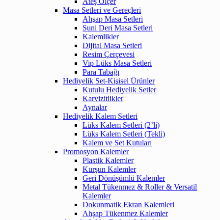
Ateş Ölçer
Masa Setleri ve Gereçleri
Ahşap Masa Setleri
Suni Deri Masa Setleri
Kalemlikler
Dijital Masa Setleri
Resim Çerçevesi
Vip Lüks Masa Setleri
Para Tabağı
Hediyelik Set-Kişisel Ürünler
Kutulu Hediyelik Setler
Karvizitlikler
Aynalar
Hediyelik Kalem Setleri
Lüks Kalem Setleri (2’li)
Lüks Kalem Setleri (Tekli)
Kalem ve Set Kutuları
Promosyon Kalemler
Plastik Kalemler
Kurşun Kalemler
Geri Dönüşümlü Kalemler
Metal Tükenmez & Roller & Versatil
Kalemler
Dokunmatik Ekran Kalemleri
Ahşap Tükenmez Kalemler