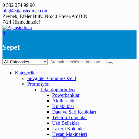
Skip
0 532 374 99 90
to
bilgi@ajanstedmar.com
content
Zeybek, Efeler Bulv. No:40 Efeler/AYDIN
7/24 Hizmetinizde!
0
Sepet
Kategoriler
Sevgililer Gününe Özel !
Promosyon
Teknoloji ürünleri
Powerbanklar
Akıllı saatler
Kulaklıklar
Data ve Şarj Kabloları
Telefon Tutucular
Usb Bellekler
Lazerli Kalemler
Hesap Makineleri