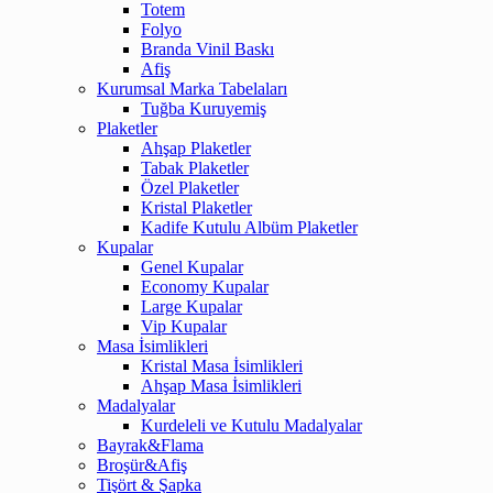
Totem
Folyo
Branda Vinil Baskı
Afiş
Kurumsal Marka Tabelaları
Tuğba Kuruyemiş
Plaketler
Ahşap Plaketler
Tabak Plaketler
Özel Plaketler
Kristal Plaketler
Kadife Kutulu Albüm Plaketler
Kupalar
Genel Kupalar
Economy Kupalar
Large Kupalar
Vip Kupalar
Masa İsimlikleri
Kristal Masa İsimlikleri
Ahşap Masa İsimlikleri
Madalyalar
Kurdeleli ve Kutulu Madalyalar
Bayrak&Flama
Broşür&Afiş
Tişört & Şapka