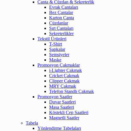
Çanta & Cüzdan & Sekreterlik
Evrak Çantaları
Bez Çantalar
Karton Çanta
Cüzdanlar
Sırt Çantaları
Sekreterlikler
Tekstil Ürünleri
T-Shirt
Şapkalar
Şemsiyeler
Maske
Promosyon Çakmaklar
i-Lighter Çakmak
Cricket Çakmak
Clipper Çakmak
MRY Çakmak
Telefon Standlı Çakmak
Promosyon Saatler
Duvar Saatleri
Masa Saatleri
Köstekli Cep Saatleri
Magnetli Saatler
Tabela
Yönlendirme Tabelaları