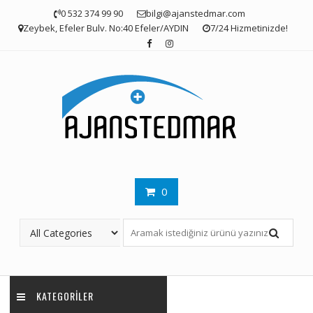
Skip
0 532 374 99 90
bilgi@ajanstedmar.com
to
Zeybek, Efeler Bulv. No:40 Efeler/AYDIN
7/24 Hizmetinizde!
content
0
KATEGORILER