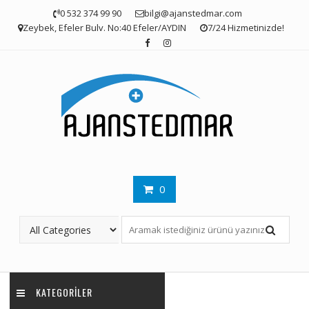
Skip
0 532 374 99 90
bilgi@ajanstedmar.com
to
Zeybek, Efeler Bulv. No:40 Efeler/AYDIN
7/24 Hizmetinizde!
content
0
KATEGORILER