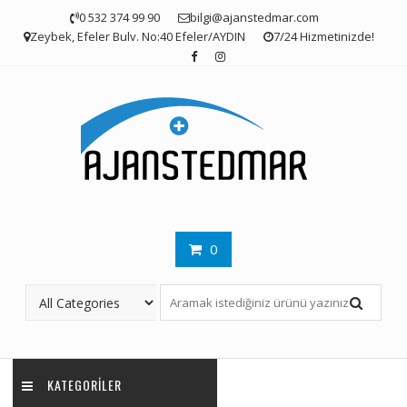
Skip
0 532 374 99 90
bilgi@ajanstedmar.com
to
Zeybek, Efeler Bulv. No:40 Efeler/AYDIN
7/24 Hizmetinizde!
content
0
KATEGORILER