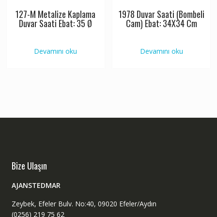
127-M Metalize Kaplama
1978 Duvar Saati (Bombeli
Duvar Saati Ebat: 35 Ø
Cam) Ebat: 34X34 Cm
Devamını oku
Devamını oku
Bize Ulaşın
AJANSTEDMAR
Zeybek, Efeler Bulv. No:40, 09020 Efeler/Aydın
(0256) 219 75 62