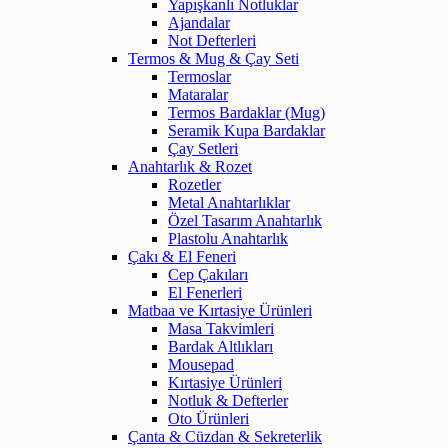
Yapışkanlı Notluklar
Ajandalar
Not Defterleri
Termos & Mug & Çay Seti
Termoslar
Mataralar
Termos Bardaklar (Mug)
Seramik Kupa Bardaklar
Çay Setleri
Anahtarlık & Rozet
Rozetler
Metal Anahtarlıklar
Özel Tasarım Anahtarlık
Plastolu Anahtarlık
Çakı & El Feneri
Cep Çakıları
El Fenerleri
Matbaa ve Kırtasiye Ürünleri
Masa Takvimleri
Bardak Altlıkları
Mousepad
Kırtasiye Ürünleri
Notluk & Defterler
Oto Ürünleri
Çanta & Cüzdan & Sekreterlik