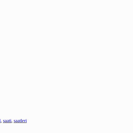
l
,
saati
,
saatleri