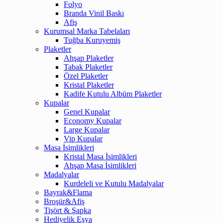
Folyo
Branda Vinil Baskı
Afiş
Kurumsal Marka Tabelaları
Tuğba Kuruyemiş
Plaketler
Ahşap Plaketler
Tabak Plaketler
Özel Plaketler
Kristal Plaketler
Kadife Kutulu Albüm Plaketler
Kupalar
Genel Kupalar
Economy Kupalar
Large Kupalar
Vip Kupalar
Masa İsimlikleri
Kristal Masa İsimlikleri
Ahşap Masa İsimlikleri
Madalyalar
Kurdeleli ve Kutulu Madalyalar
Bayrak&Flama
Broşür&Afiş
Tişört & Şapka
Hediyelik Eşya