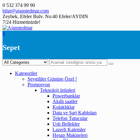
Skip
0 532 374 99 90
to
bilgi@ajanstedmar.com
content
Zeybek, Efeler Bulv. No:40 Efeler/AYDIN
7/24 Hizmetinizde!
0
Sepet
Kategoriler
Sevgililer Gününe Özel !
Promosyon
Teknoloji ürünleri
Powerbanklar
Akıllı saatler
Kulaklıklar
Data ve Şarj Kabloları
Telefon Tutucular
Usb Bellekler
Lazerli Kalemler
Hesap Makineleri