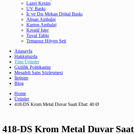
Lazer Kesim
UV Baskı
İç ve Dış Mekan Dijital Baskı
Ahşap Ambalaj
Karton Ambalaj
Kreatif İşler
Tuval Tablo
Temassız Hijyen Seti
Anasayfa
Hakkımızda
Tüm Ürünler
Gizlilik Politikamız
Mesafeli Satış Sözleşmesi
İletişim
Blog
Home
Ürünler
418-DS Krom Metal Duvar Saati Ebat: 40 Ø
418-DS Krom Metal Duvar Saat