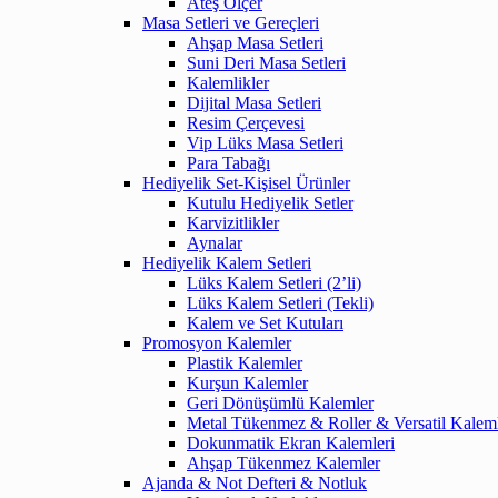
Ateş Ölçer
Masa Setleri ve Gereçleri
Ahşap Masa Setleri
Suni Deri Masa Setleri
Kalemlikler
Dijital Masa Setleri
Resim Çerçevesi
Vip Lüks Masa Setleri
Para Tabağı
Hediyelik Set-Kişisel Ürünler
Kutulu Hediyelik Setler
Karvizitlikler
Aynalar
Hediyelik Kalem Setleri
Lüks Kalem Setleri (2’li)
Lüks Kalem Setleri (Tekli)
Kalem ve Set Kutuları
Promosyon Kalemler
Plastik Kalemler
Kurşun Kalemler
Geri Dönüşümlü Kalemler
Metal Tükenmez & Roller & Versatil Kalem
Dokunmatik Ekran Kalemleri
Ahşap Tükenmez Kalemler
Ajanda & Not Defteri & Notluk