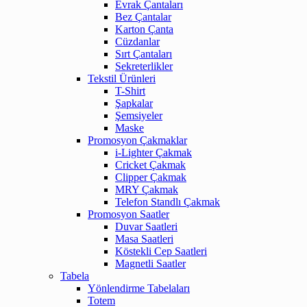
Evrak Çantaları
Bez Çantalar
Karton Çanta
Cüzdanlar
Sırt Çantaları
Sekreterlikler
Tekstil Ürünleri
T-Shirt
Şapkalar
Şemsiyeler
Maske
Promosyon Çakmaklar
i-Lighter Çakmak
Cricket Çakmak
Clipper Çakmak
MRY Çakmak
Telefon Standlı Çakmak
Promosyon Saatler
Duvar Saatleri
Masa Saatleri
Köstekli Cep Saatleri
Magnetli Saatler
Tabela
Yönlendirme Tabelaları
Totem