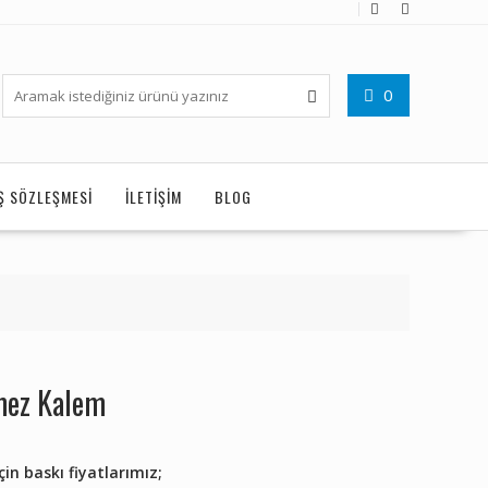
0
IŞ SÖZLEŞMESI
İLETIŞIM
BLOG
mez Kalem
n baskı fiyatlarımız;