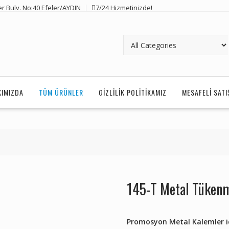
r Bulv. No:40 Efeler/AYDIN
7/24 Hizmetinizde!
KIMIZDA
TÜM ÜRÜNLER
GIZLILIK POLITIKAMIZ
MESAFELI SAT
145-T Metal Tüken
Promosyon Metal Kalemler içi