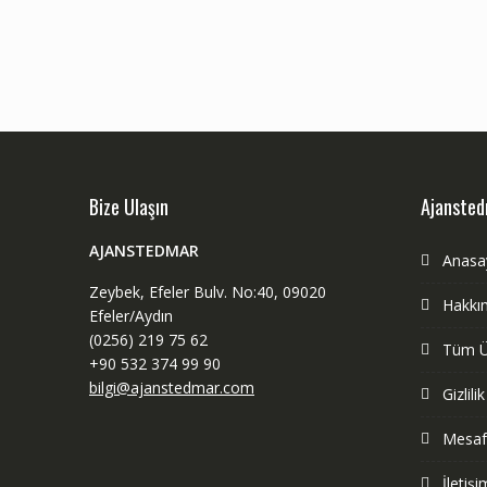
Bize Ulaşın
Ajanste
AJANSTEDMAR
Anasa
Zeybek, Efeler Bulv. No:40, 09020
Hakkı
Efeler/Aydın
(0256) 219 75 62
Tüm Ü
+90 532 374 99 90
bilgi@ajanstedmar.com
Gizlili
Mesafe
İletişi