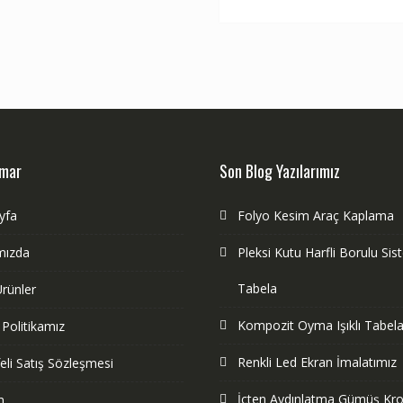
dmar
Son Blog Yazılarımız
yfa
Folyo Kesim Araç Kaplama
mızda
Pleksi Kutu Harfli Borulu Si
Tabela
rünler
Kompozit Oyma Işıklı Tabela
k Politikamız
Renkli Led Ekran İmalatımız
li Satış Sözleşmesi
İçten Aydınlatma Gümüş Kr
m