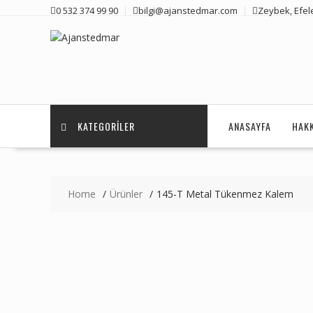
Skip
0 532 374 99 90
bilgi@ajanstedmar.com
Zeybek, Efele
to
content
KATEGORILER
ANASAYFA
HAK
Home
Ürünler
145-T Metal Tükenmez Kalem