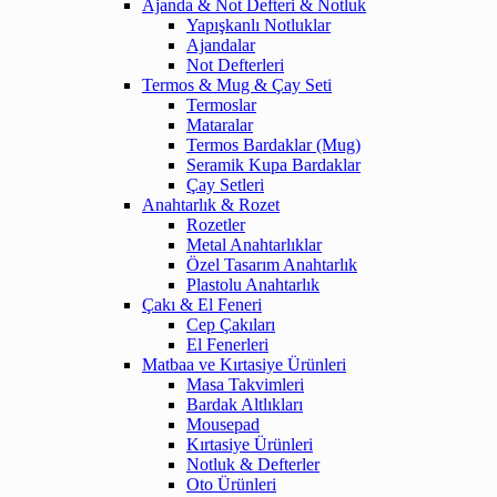
Ajanda & Not Defteri & Notluk
Yapışkanlı Notluklar
Ajandalar
Not Defterleri
Termos & Mug & Çay Seti
Termoslar
Mataralar
Termos Bardaklar (Mug)
Seramik Kupa Bardaklar
Çay Setleri
Anahtarlık & Rozet
Rozetler
Metal Anahtarlıklar
Özel Tasarım Anahtarlık
Plastolu Anahtarlık
Çakı & El Feneri
Cep Çakıları
El Fenerleri
Matbaa ve Kırtasiye Ürünleri
Masa Takvimleri
Bardak Altlıkları
Mousepad
Kırtasiye Ürünleri
Notluk & Defterler
Oto Ürünleri