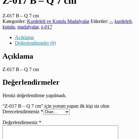
Z-017 B – Q 7 cm
Z-017 B – Q 7 cm
Kategoriler:
Kurdeleli ve Kutulu Madalyalar
Etiketler:
–
,
kurdeleli
,
kutulu
,
madalyalar
,
z-017
Açıklama
Değerlendirmeler (0)
Açıklama
Z-017 B – Q 7 cm
Değerlendirmeler
Henüz değerlendirme yapılmadı.
“Z-017 B – Q 7 cm” için yorum yapan ilk kişi siz olun
Derecelendirmeniz
*
Değerlendirmeniz
*