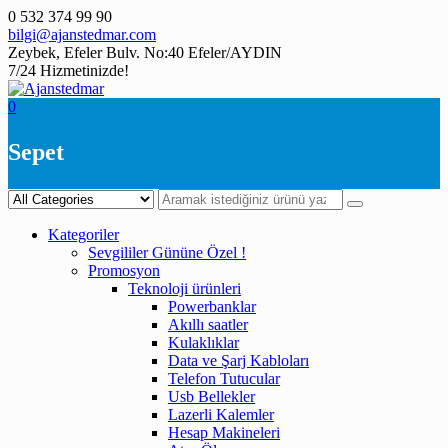
Skip
0 532 374 99 90
to
bilgi@ajanstedmar.com
content
Zeybek, Efeler Bulv. No:40 Efeler/AYDIN
7/24 Hizmetinizde!
0
Sepet
Kategoriler
Sevgililer Gününe Özel !
Promosyon
Teknoloji ürünleri
Powerbanklar
Akıllı saatler
Kulaklıklar
Data ve Şarj Kabloları
Telefon Tutucular
Usb Bellekler
Lazerli Kalemler
Hesap Makineleri