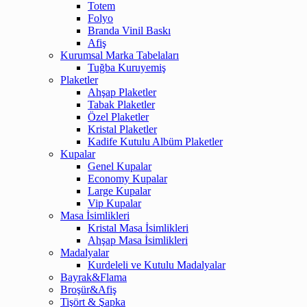
Totem
Folyo
Branda Vinil Baskı
Afiş
Kurumsal Marka Tabelaları
Tuğba Kuruyemiş
Plaketler
Ahşap Plaketler
Tabak Plaketler
Özel Plaketler
Kristal Plaketler
Kadife Kutulu Albüm Plaketler
Kupalar
Genel Kupalar
Economy Kupalar
Large Kupalar
Vip Kupalar
Masa İsimlikleri
Kristal Masa İsimlikleri
Ahşap Masa İsimlikleri
Madalyalar
Kurdeleli ve Kutulu Madalyalar
Bayrak&Flama
Broşür&Afiş
Tişört & Şapka