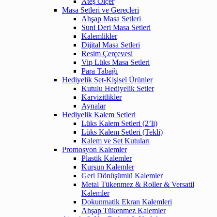
Ateş Ölçer
Masa Setleri ve Gereçleri
Ahşap Masa Setleri
Suni Deri Masa Setleri
Kalemlikler
Dijital Masa Setleri
Resim Çerçevesi
Vip Lüks Masa Setleri
Para Tabağı
Hediyelik Set-Kişisel Ürünler
Kutulu Hediyelik Setler
Karvizitlikler
Aynalar
Hediyelik Kalem Setleri
Lüks Kalem Setleri (2’li)
Lüks Kalem Setleri (Tekli)
Kalem ve Set Kutuları
Promosyon Kalemler
Plastik Kalemler
Kurşun Kalemler
Geri Dönüşümlü Kalemler
Metal Tükenmez & Roller & Versatil
Kalemler
Dokunmatik Ekran Kalemleri
Ahşap Tükenmez Kalemler