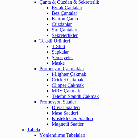
Çanta & Cüzdan & Sekreterlik
Evrak Çantaları
Bez Çantalar
Karton Çanta
Cüzdanlar
Sırt Çantaları
Sekreterlikler
Tekstil Ürünleri
T-Shirt
Şapkalar
Şemsiyeler
Maske
Promosyon Çakmaklar
i-Lighter Çakmak
Cricket Çakmak
Clipper Çakmak
MRY Çakmak
Telefon Standlı Çakmak
Promosyon Saatler
Duvar Saatleri
Masa Saatleri
Köstekli Cep Saatleri
Magnetli Saatler
Tabela
Yönlendirme Tabelaları