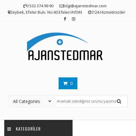
Skip
0 532 374 99 90
bilgi@ajanstedmar.com
to
Zeybek, Efeler Bulv. No:40 Efeler/AYDIN
7/24 Hizmetinizde!
content
0
KATEGORILER