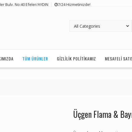
er Bulv. No:40 Efeler/AYDIN
7/24 Hizmetinizde!
KIMIZDA
TÜM ÜRÜNLER
GIZLILIK POLITIKAMIZ
MESAFELI SAT
Üçgen Flama & Bay