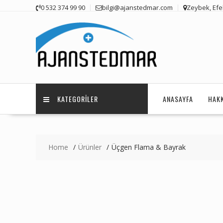
Skip
0 532 374 99 90
bilgi@ajanstedmar.com
Zeybek, Efel
to
content
KATEGORILER
ANASAYFA
HAK
Home
Ürünler
Üçgen Flama & Bayrak