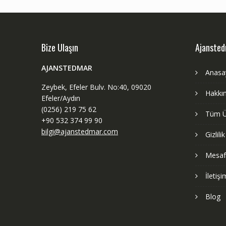
Bize Ulaşın
Ajanste
AJANSTEDMAR
Anasa
Zeybek, Efeler Bulv. No:40, 09020
Hakkı
Efeler/Aydın
(0256) 219 75 62
Tüm Ü
+90 532 374 99 90
bilgi@ajanstedmar.com
Gizlili
Mesafe
İletişi
Blog