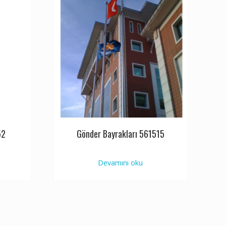
52
Gönder Bayrakları 561515
Devamını oku