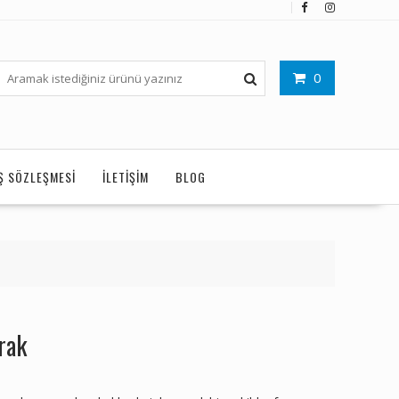
0
IŞ SÖZLEŞMESI
İLETIŞIM
BLOG
rak