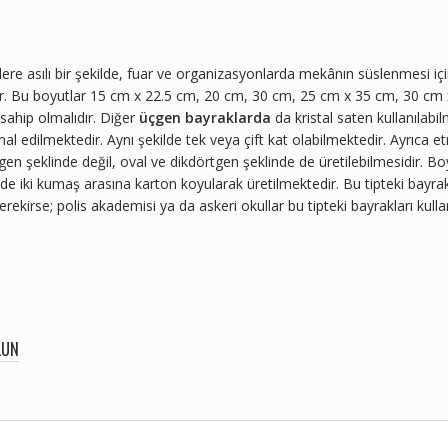
re asılı bir şekilde, fuar ve organizasyonlarda mekânın süslenmesi içi
lir. Bu boyutlar 15 cm x 22.5 cm, 20 cm, 30 cm, 25 cm x 35 cm, 30 cm
sahip olmalıdır. Diğer
üçgen bayraklarda
da kristal saten kullanılabi
mal edilmektedir. Aynı şekilde tek veya çift kat olabilmektedir. Ayrıca e
üçgen şeklinde değil, oval ve dikdörtgen şeklinde de üretilebilmesidir.
nde iki kumaş arasına karton koyularak üretilmektedir. Bu tipteki bayrak
ekirse; polis akademisi ya da askeri okullar bu tipteki bayrakları kulla
LUN