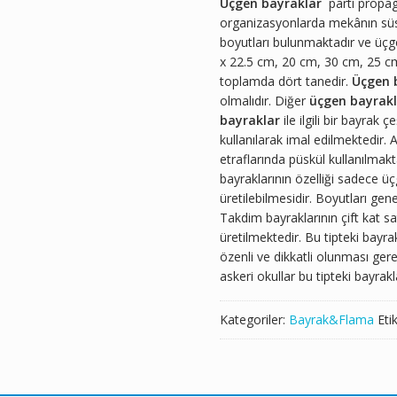
Üçgen bayraklar
parti propaga
organizasyonlarda mekânın süsl
boyutları bulunmaktadır ve üçge
x 22.5 cm, 20 cm, 30 cm, 25 c
toplamda dört tanedir.
Üçgen 
olmalıdır. Diğer
üçgen bayrak
bayraklar
ile ilgili bir bayrak
kullanılarak imal edilmektedir. A
etraflarında püskül kullanılmakt
bayraklarının özelliği sadece ü
üretilebilmesidir. Boyutları ge
Takdim bayraklarının çift kat s
üretilmektedir. Bu tipteki bayra
özenli ve dikkatli olunması ge
askeri okullar bu tipteki bayrakl
Kategoriler:
Bayrak&Flama
Eti