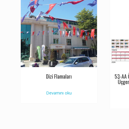
Dizi Flamaları
53-AA Ö
Üçgen
Devamını oku