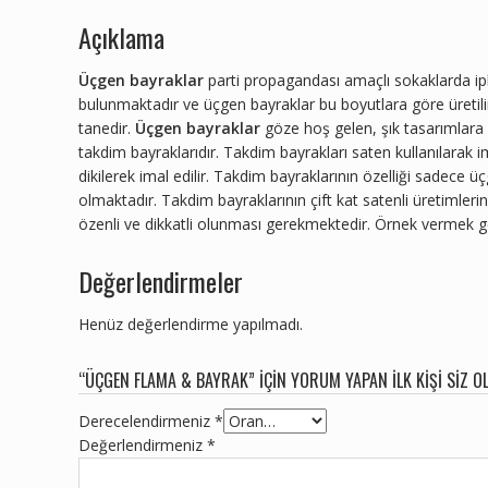
Açıklama
Üçgen bayraklar
parti propagandası amaçlı sokaklarda iple
bulunmaktadır ve üçgen bayraklar bu boyutlara göre üreti
tanedir.
Üçgen bayraklar
göze hoş gelen, şık tasarımlara 
takdim bayraklarıdır. Takdim bayrakları saten kullanılarak i
dikilerek imal edilir. Takdim bayraklarının özelliği sadece 
olmaktadır. Takdim bayraklarının çift kat satenli üretimleri
özenli ve dikkatli olunması gerekmektedir. Örnek vermek ger
Değerlendirmeler
Henüz değerlendirme yapılmadı.
“ÜÇGEN FLAMA & BAYRAK” IÇIN YORUM YAPAN ILK KIŞI SIZ O
Derecelendirmeniz
*
Değerlendirmeniz
*