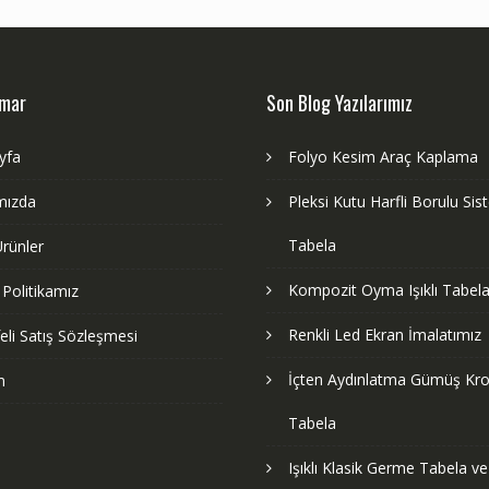
dmar
Son Blog Yazılarımız
yfa
Folyo Kesim Araç Kaplama
mızda
Pleksi Kutu Harfli Borulu Si
Tabela
rünler
Kompozit Oyma Işıklı Tabela
k Politikamız
Renkli Led Ekran İmalatımız
li Satış Sözleşmesi
İçten Aydınlatma Gümüş Kr
m
Tabela
Işıklı Klasik Germe Tabela v