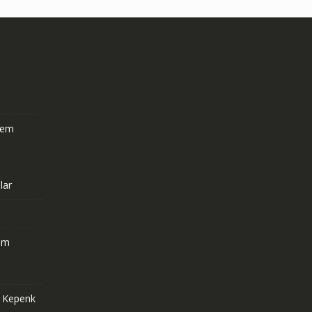
stem
lar
om
e Kepenk