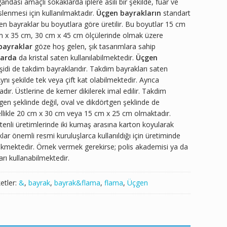
ndası amaçlı sokaklarda iplere asılı bir şekilde, fuar ve
enmesi için kullanılmaktadır.
Üçgen bayrakların
standart
n bayraklar bu boyutlara göre üretilir. Bu boyutlar 15 cm
m x 35 cm, 30 cm x 45 cm ölçülerinde olmak üzere
bayraklar
göze hoş gelen, şık tasarımlara sahip
larda
da kristal saten kullanılabilmektedir.
Üçgen
 çeşidi de takdim bayraklarıdır. Takdim bayrakları saten
ynı şekilde tek veya çift kat olabilmektedir. Ayrıca
adır. Üstlerine de kemer dikilerek imal edilir. Takdim
çgen şeklinde değil, oval ve dikdörtgen şeklinde de
nellikle 20 cm x 30 cm veya 15 cm x 25 cm olmaktadır.
atenli üretimlerinde iki kumaş arasına karton koyularak
klar önemli resmi kuruluşlarca kullanıldığı için üretiminde
rekmektedir. Örnek vermek gerekirse; polis akademisi ya da
arı kullanabilmektedir.
ketler:
&
,
bayrak
,
bayrak&flama
,
flama
,
Üçgen