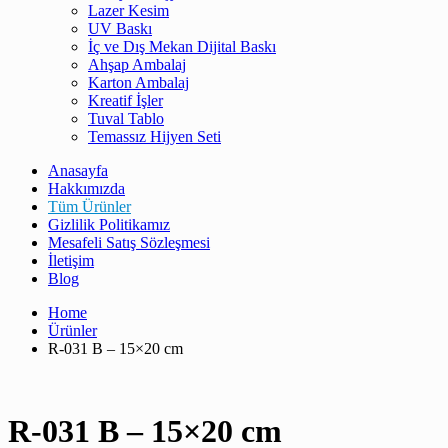
Lazer Kesim
UV Baskı
İç ve Dış Mekan Dijital Baskı
Ahşap Ambalaj
Karton Ambalaj
Kreatif İşler
Tuval Tablo
Temassız Hijyen Seti
Anasayfa
Hakkımızda
Tüm Ürünler
Gizlilik Politikamız
Mesafeli Satış Sözleşmesi
İletişim
Blog
Home
Ürünler
R-031 B – 15×20 cm
R-031 B – 15×20 cm