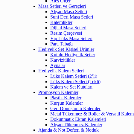
Ateş Ölçer
Masa Setleri ve Gereçleri
Ahşap Masa Setleri
Suni Deri Masa Setleri
Kalemlikler
Dijital Masa Setleri
Resim Çerçevesi
Vip Lüks Masa Setleri
Para Tabağı
Hediyelik Set-Kişisel Ürünler
Kutulu Hediyelik Setler
Karvizitlikler
Aynalar
Hediyelik Kalem Setleri
Lüks Kalem Setleri (2’li)
Lüks Kalem Setleri (Tekli)
Kalem ve Set Kutuları
Promosyon Kalemler
Plastik Kalemler
Kurşun Kalemler
Geri Dönüşümlü Kalemler
Metal Tükenmez & Roller & Versatil Kalem
Dokunmatik Ekran Kalemleri
Ahşap Tükenmez Kalemler
Ajanda & Not Defteri & Notluk