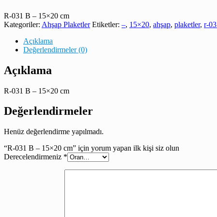
R-031 B – 15×20 cm
Kategoriler:
Ahşap Plaketler
Etiketler:
–
,
15×20
,
ahşap
,
plaketler
,
r-0
Açıklama
Değerlendirmeler (0)
Açıklama
R-031 B – 15×20 cm
Değerlendirmeler
Henüz değerlendirme yapılmadı.
“R-031 B – 15×20 cm” için yorum yapan ilk kişi siz olun
Derecelendirmeniz
*