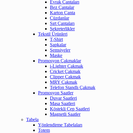
Evrak Çantaları
Bez Çantalar
Karton Çanta
Cüzdanlar
Sırt Çantaları
Sekreterlikler
Tekstil Ürünleri
T-Shirt
Şapkalar
Şemsiyeler
Maske
Promosyon Çakmaklar
i-Lighter Çakmak
Cricket Çakmak
Clipper Çakmak
MRY Çakmak
Telefon Standlı Çakmak
Promosyon Saatler
Duvar Saatleri
Masa Saatleri
Köstekli Cep Saatleri
Magnetli Saatler
Tabela
Yönlendirme Tabelaları
Totem