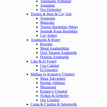
Yapışkanlı Notluklar
Ajandalar
Not Defterleri
Termos & Mug & Çay Seti
Termoslar
Mataralar
Termos Bardaklar (Mug)
Seramik Kupa Bardaklar
Çay Setleri
Anahtarlık & Rozet
Rozetler
Metal Anahtarlıklar
Özel Tasarım Anahtarlık
Plastolu Anahtarlık
Çakı & El Feneri
Cep Çakıları
El Fenerleri
Matbaa ve Kırtasiye Ürünleri
Masa Takvimleri
Bardak Altlıkları
Mousepad
Kırtasiye Ürünleri
Notluk & Defterler
Oto Ürünleri
Çanta & Cüzdan & Sekreterlik