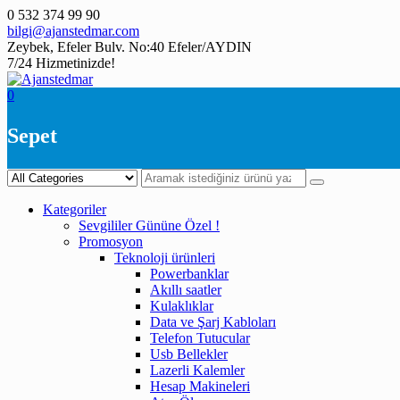
Skip
0 532 374 99 90
to
bilgi@ajanstedmar.com
content
Zeybek, Efeler Bulv. No:40 Efeler/AYDIN
7/24 Hizmetinizde!
0
Sepet
Kategoriler
Sevgililer Gününe Özel !
Promosyon
Teknoloji ürünleri
Powerbanklar
Akıllı saatler
Kulaklıklar
Data ve Şarj Kabloları
Telefon Tutucular
Usb Bellekler
Lazerli Kalemler
Hesap Makineleri