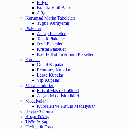
Folyo
Branda Vinil Baskı
Afiş
Kurumsal Marka Tabelaları
Tuğba Kuruyemiş
Plaketler
Ahşap Plaketler
Tabak Plaketler
Özel Plaketler
Kristal Plaketler
Kadife Kutulu Albüm Plaketler
Kupalar
Genel Kupalar
Economy Kupalar
Large Kupalar
Vip Kupalar
Masa İsimlikleri
Kristal Masa İsimlikleri
Ahşap Masa İsimlikleri
Madalyalar
Kurdeleli ve Kutulu Madalyalar
Bayrak&Flama
Broşür&Afiş
Tişört & Şapka
Hediyelik Eşya