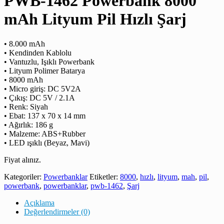
PWB-1462 Powerbank 8000
mAh Lityum Pil Hızlı Şarj
• 8.000 mAh
• Kendinden Kablolu
• Vantuzlu, Işıklı Powerbank
• Lityum Polimer Batarya
• 8000 mAh
• Micro giriş: DC 5V2A
• Çıkış: DC 5V / 2.1A
• Renk: Siyah
• Ebat: 137 x 70 x 14 mm
• Ağırlık: 186 g
• Malzeme: ABS+Rubber
• LED ışıklı (Beyaz, Mavi)
Fiyat alınız.
Kategoriler:
Powerbanklar
Etiketler:
8000
,
hızlı
,
lityum
,
mah
,
pil
,
powerbank
,
powerbanklar
,
pwb-1462
,
Şarj
Açıklama
Değerlendirmeler (0)