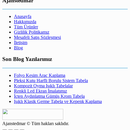
Ajanstedmar
Anasayfa
Hakkımızda
Tüm Ürünler
Gizlilik Politikamız
Mesafeli Satış Sözleşmesi
İletişim
Blog
Son Blog Yazılarımız
Folyo Kesim Araç Kaplama
Pleksi Kutu Harfli Borulu Sistem Tabela
Kompozit Oyma Işıklı Tabelalar
Renkli Led Ekran İmalatımız
İçten Aydınlatma Gümüş Krom Tabela
Işıklı Klasik Germe Tabela ve Kepenk Kaplama
Ajanstedmar © Tüm hakları saklıdır.