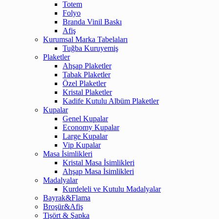
Totem
Folyo
Branda Vinil Baskı
Afiş
Kurumsal Marka Tabelaları
Tuğba Kuruyemiş
Plaketler
Ahşap Plaketler
Tabak Plaketler
Özel Plaketler
Kristal Plaketler
Kadife Kutulu Albüm Plaketler
Kupalar
Genel Kupalar
Economy Kupalar
Large Kupalar
Vip Kupalar
Masa İsimlikleri
Kristal Masa İsimlikleri
Ahşap Masa İsimlikleri
Madalyalar
Kurdeleli ve Kutulu Madalyalar
Bayrak&Flama
Broşür&Afiş
Tişört & Şapka