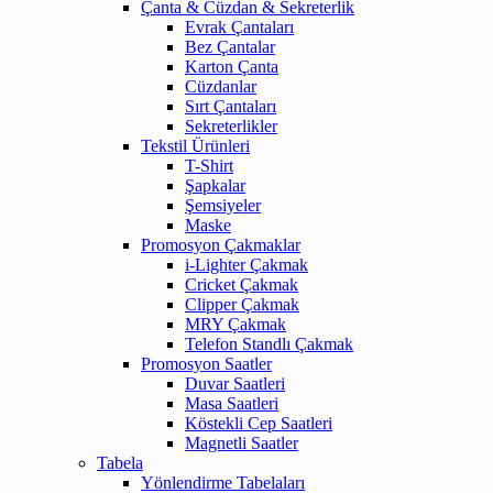
Çanta & Cüzdan & Sekreterlik
Evrak Çantaları
Bez Çantalar
Karton Çanta
Cüzdanlar
Sırt Çantaları
Sekreterlikler
Tekstil Ürünleri
T-Shirt
Şapkalar
Şemsiyeler
Maske
Promosyon Çakmaklar
i-Lighter Çakmak
Cricket Çakmak
Clipper Çakmak
MRY Çakmak
Telefon Standlı Çakmak
Promosyon Saatler
Duvar Saatleri
Masa Saatleri
Köstekli Cep Saatleri
Magnetli Saatler
Tabela
Yönlendirme Tabelaları