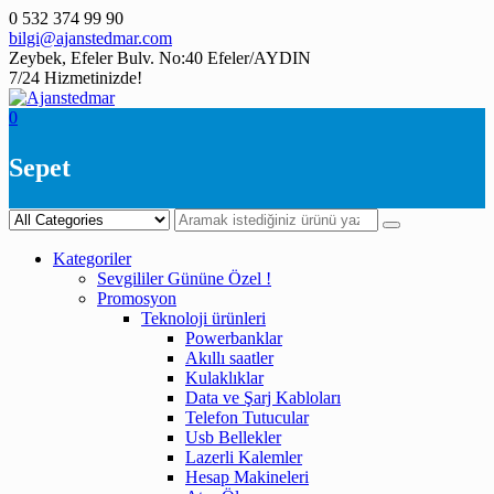
Skip
0 532 374 99 90
to
bilgi@ajanstedmar.com
content
Zeybek, Efeler Bulv. No:40 Efeler/AYDIN
7/24 Hizmetinizde!
0
Sepet
Kategoriler
Sevgililer Gününe Özel !
Promosyon
Teknoloji ürünleri
Powerbanklar
Akıllı saatler
Kulaklıklar
Data ve Şarj Kabloları
Telefon Tutucular
Usb Bellekler
Lazerli Kalemler
Hesap Makineleri