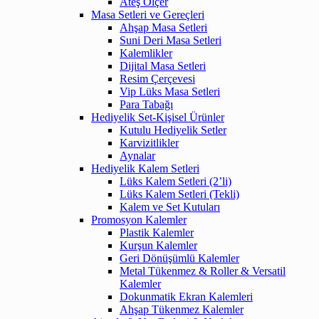
Ateş Ölçer
Masa Setleri ve Gereçleri
Ahşap Masa Setleri
Suni Deri Masa Setleri
Kalemlikler
Dijital Masa Setleri
Resim Çerçevesi
Vip Lüks Masa Setleri
Para Tabağı
Hediyelik Set-Kişisel Ürünler
Kutulu Hediyelik Setler
Karvizitlikler
Aynalar
Hediyelik Kalem Setleri
Lüks Kalem Setleri (2’li)
Lüks Kalem Setleri (Tekli)
Kalem ve Set Kutuları
Promosyon Kalemler
Plastik Kalemler
Kurşun Kalemler
Geri Dönüşümlü Kalemler
Metal Tükenmez & Roller & Versatil
Kalemler
Dokunmatik Ekran Kalemleri
Ahşap Tükenmez Kalemler