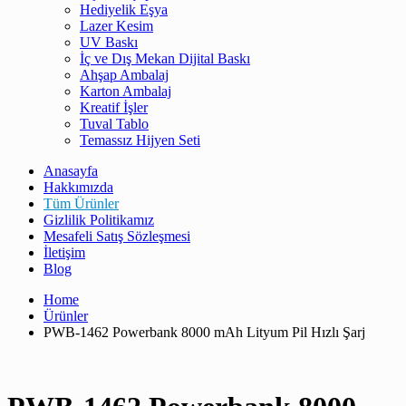
Hediyelik Eşya
Lazer Kesim
UV Baskı
İç ve Dış Mekan Dijital Baskı
Ahşap Ambalaj
Karton Ambalaj
Kreatif İşler
Tuval Tablo
Temassız Hijyen Seti
Anasayfa
Hakkımızda
Tüm Ürünler
Gizlilik Politikamız
Mesafeli Satış Sözleşmesi
İletişim
Blog
Home
Ürünler
PWB-1462 Powerbank 8000 mAh Lityum Pil Hızlı Şarj