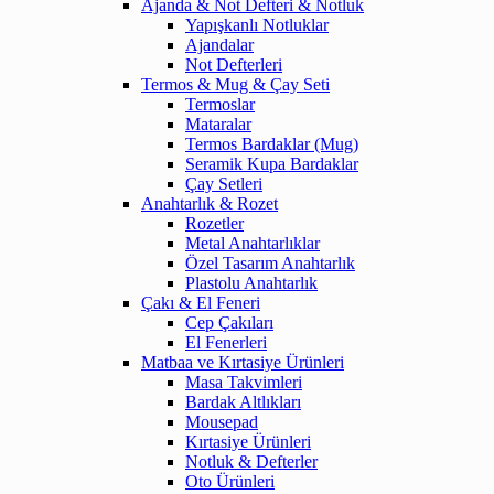
Ajanda & Not Defteri & Notluk
Yapışkanlı Notluklar
Ajandalar
Not Defterleri
Termos & Mug & Çay Seti
Termoslar
Mataralar
Termos Bardaklar (Mug)
Seramik Kupa Bardaklar
Çay Setleri
Anahtarlık & Rozet
Rozetler
Metal Anahtarlıklar
Özel Tasarım Anahtarlık
Plastolu Anahtarlık
Çakı & El Feneri
Cep Çakıları
El Fenerleri
Matbaa ve Kırtasiye Ürünleri
Masa Takvimleri
Bardak Altlıkları
Mousepad
Kırtasiye Ürünleri
Notluk & Defterler
Oto Ürünleri