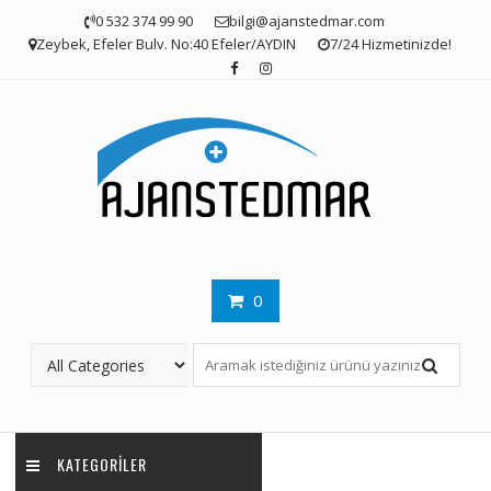
Skip
0 532 374 99 90
bilgi@ajanstedmar.com
to
Zeybek, Efeler Bulv. No:40 Efeler/AYDIN
7/24 Hizmetinizde!
content
0
KATEGORILER