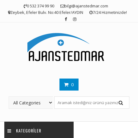
Skip
0 532 374 99 90
bilgi@ajanstedmar.com
to
Zeybek, Efeler Bulv. No:40 Efeler/AYDIN
7/24 Hizmetinizde!
content
0
KATEGORILER