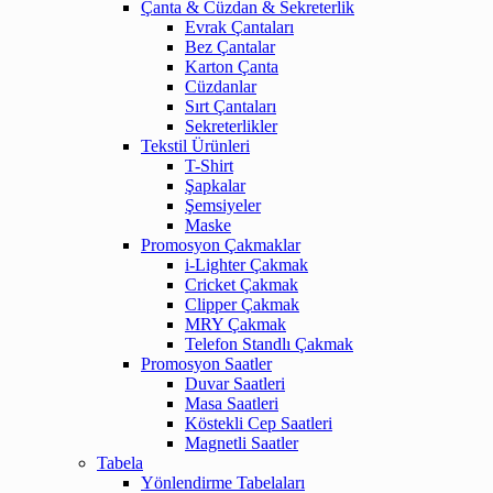
Çanta & Cüzdan & Sekreterlik
Evrak Çantaları
Bez Çantalar
Karton Çanta
Cüzdanlar
Sırt Çantaları
Sekreterlikler
Tekstil Ürünleri
T-Shirt
Şapkalar
Şemsiyeler
Maske
Promosyon Çakmaklar
i-Lighter Çakmak
Cricket Çakmak
Clipper Çakmak
MRY Çakmak
Telefon Standlı Çakmak
Promosyon Saatler
Duvar Saatleri
Masa Saatleri
Köstekli Cep Saatleri
Magnetli Saatler
Tabela
Yönlendirme Tabelaları