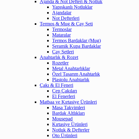
Ajanda & Not Defteri & Notluk
Yapışkanlı Notluklar
Ajandalar
Not Defterleri
Termos & Mug & Çay Seti
Termoslar
Mataralar
Termos Bardaklar (Mug)
Seramik Kupa Bardaklar
Çay Setleri
Anahtarlık & Rozet
Rozetler
Metal Anahtarlıklar
Özel Tasarım Anahtarlık
Plastolu Anahtarlık
Çakı & El Feneri
Cep Çakıları
El Fenerleri
Matbaa ve Kırtasiye Ürünleri
Masa Takvimleri
Bardak Altlıkları
Mousepad
Kırtasiye Ürünleri
Notluk & Defterler
Oto Ürünleri