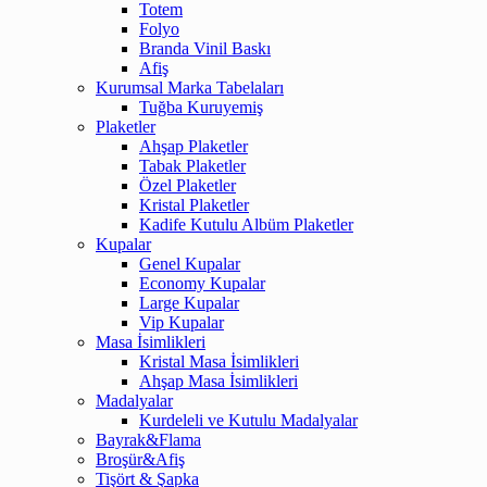
Totem
Folyo
Branda Vinil Baskı
Afiş
Kurumsal Marka Tabelaları
Tuğba Kuruyemiş
Plaketler
Ahşap Plaketler
Tabak Plaketler
Özel Plaketler
Kristal Plaketler
Kadife Kutulu Albüm Plaketler
Kupalar
Genel Kupalar
Economy Kupalar
Large Kupalar
Vip Kupalar
Masa İsimlikleri
Kristal Masa İsimlikleri
Ahşap Masa İsimlikleri
Madalyalar
Kurdeleli ve Kutulu Madalyalar
Bayrak&Flama
Broşür&Afiş
Tişört & Şapka