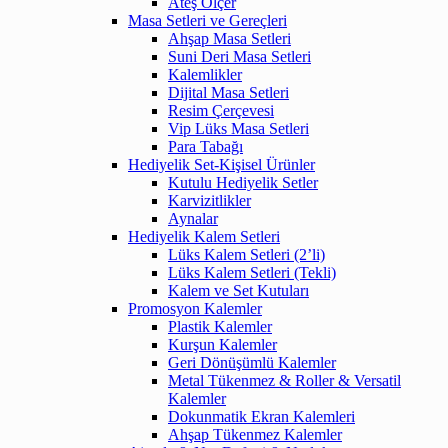
Ateş Ölçer
Masa Setleri ve Gereçleri
Ahşap Masa Setleri
Suni Deri Masa Setleri
Kalemlikler
Dijital Masa Setleri
Resim Çerçevesi
Vip Lüks Masa Setleri
Para Tabağı
Hediyelik Set-Kişisel Ürünler
Kutulu Hediyelik Setler
Karvizitlikler
Aynalar
Hediyelik Kalem Setleri
Lüks Kalem Setleri (2’li)
Lüks Kalem Setleri (Tekli)
Kalem ve Set Kutuları
Promosyon Kalemler
Plastik Kalemler
Kurşun Kalemler
Geri Dönüşümlü Kalemler
Metal Tükenmez & Roller & Versatil
Kalemler
Dokunmatik Ekran Kalemleri
Ahşap Tükenmez Kalemler