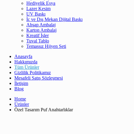
Hediyelik Eşya
Lazer Kesim
UV Baskı
İç ve Dış Mekan Dijital Baskı
Ahşap Ambalaj
Karton Ambalaj
Kreatif İşler
Tuval Tablo
Temassız Hijyen Seti
Anasayfa
Hakkımızda
Tüm Ürünler
Gizlilik Politikamız
Mesafeli Satış Sözleşmesi
İletişim
Blog
Home
Ürünler
Özel Tasarım Puf Anahtarlıklar