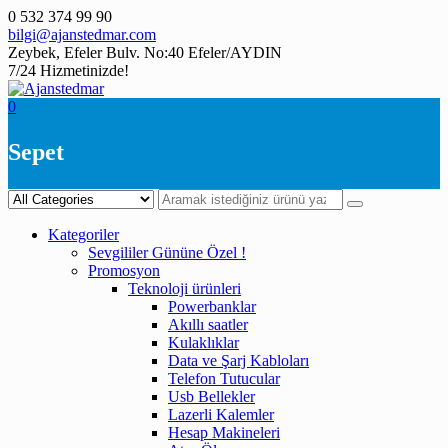
Skip
0 532 374 99 90
to
bilgi@ajanstedmar.com
content
Zeybek, Efeler Bulv. No:40 Efeler/AYDIN
7/24 Hizmetinizde!
0
Sepet
Kategoriler
Sevgililer Gününe Özel !
Promosyon
Teknoloji ürünleri
Powerbanklar
Akıllı saatler
Kulaklıklar
Data ve Şarj Kabloları
Telefon Tutucular
Usb Bellekler
Lazerli Kalemler
Hesap Makineleri