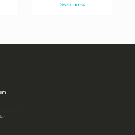
Devamını oku
stem
lar