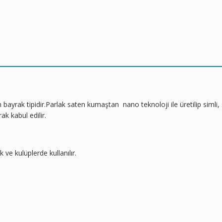
yrak tipidir.Parlak saten kumaştan nano teknoloji ile üretilip simli, sim
k kabul edilir.
e kulüplerde kullanılır.