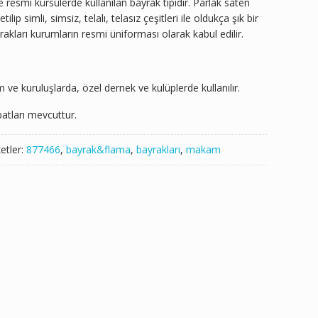
resmi kürsülerde kullanılan bayrak tipidir. Parlak saten
ip simli, simsiz, telalı, telasız çeşitleri ile oldukça şık bir
kları kurumların resmi üniforması olarak kabul edilir.
e kuruluşlarda, özel dernek ve kulüplerde kullanılır.
tları mevcuttur.
ketler:
877466
,
bayrak&flama
,
bayrakları
,
makam