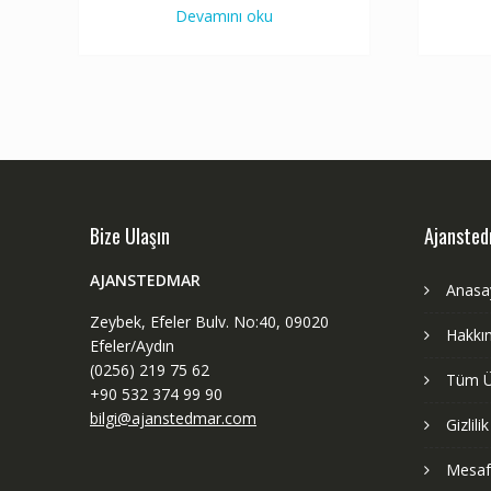
Devamını oku
Bize Ulaşın
Ajanste
AJANSTEDMAR
Anasa
Zeybek, Efeler Bulv. No:40, 09020
Hakkı
Efeler/Aydın
(0256) 219 75 62
Tüm Ü
+90 532 374 99 90
bilgi@ajanstedmar.com
Gizlili
Mesafe