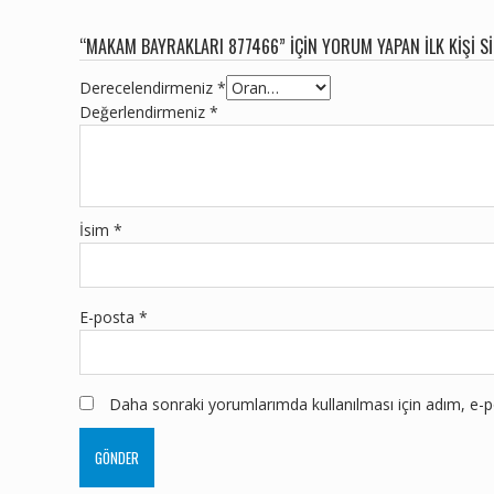
“MAKAM BAYRAKLARI 877466” IÇIN YORUM YAPAN ILK KIŞI S
Derecelendirmeniz
*
Değerlendirmeniz
*
İsim
*
E-posta
*
Daha sonraki yorumlarımda kullanılması için adım, e-po