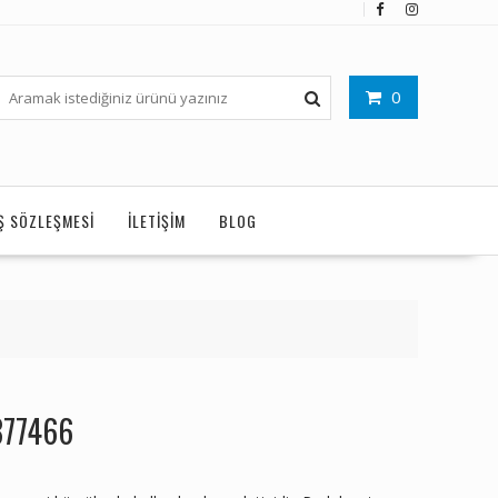
0
IŞ SÖZLEŞMESI
İLETIŞIM
BLOG
877466