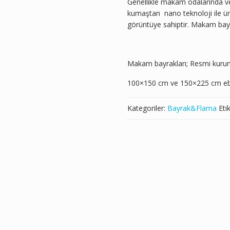
Genellikle makam odalarında ve 
kumaştan nano teknoloji ile üretil
görüntüye sahiptir. Makam bayra
Makam bayrakları; Resmi kurum v
100×150 cm ve 150×225 cm eba
Kategoriler:
Bayrak&Flama
Eti