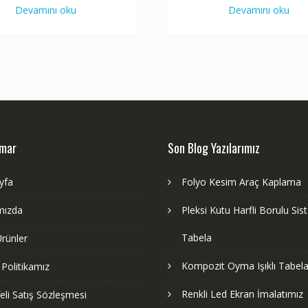
Devamını oku
Devamını oku
dmar
Son Blog Yazılarımız
yfa
Folyo Kesim Araç Kaplama
mızda
Pleksi Kutu Harfli Borulu Si
Tabela
rünler
Kompozit Oyma Işıklı Tabela
k Politikamız
Renkli Led Ekran İmalatımız
li Satış Sözleşmesi