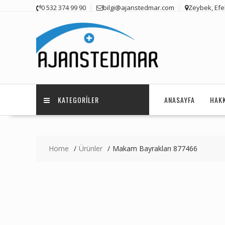
Skip
0 532 374 99 90
bilgi@ajanstedmar.com
Zeybek, Efel
to
content
KATEGORILER
ANASAYFA
HAK
Home
Ürünler
Makam Bayrakları 877466