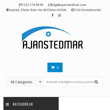
Skip
0 532 374 99 90
bilgi@ajanstedmar.com
to
Zeybek, Efeler Bulv. No:40 Efeler/AYDIN
7/24 Hizmetinizde!
content
0
KATEGORILER