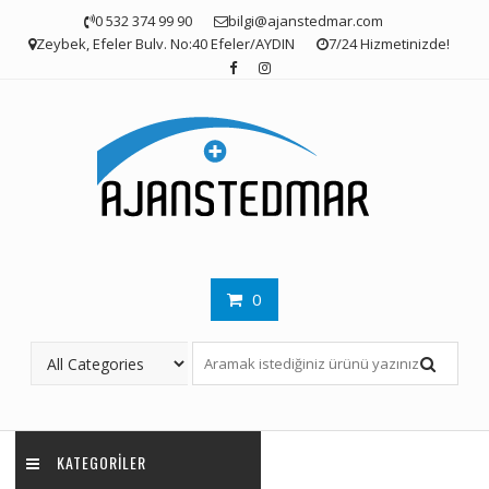
Skip
0 532 374 99 90
bilgi@ajanstedmar.com
to
Zeybek, Efeler Bulv. No:40 Efeler/AYDIN
7/24 Hizmetinizde!
content
0
KATEGORILER