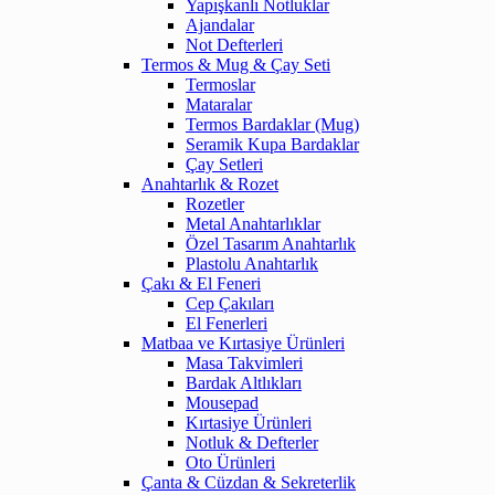
Yapışkanlı Notluklar
Ajandalar
Not Defterleri
Termos & Mug & Çay Seti
Termoslar
Mataralar
Termos Bardaklar (Mug)
Seramik Kupa Bardaklar
Çay Setleri
Anahtarlık & Rozet
Rozetler
Metal Anahtarlıklar
Özel Tasarım Anahtarlık
Plastolu Anahtarlık
Çakı & El Feneri
Cep Çakıları
El Fenerleri
Matbaa ve Kırtasiye Ürünleri
Masa Takvimleri
Bardak Altlıkları
Mousepad
Kırtasiye Ürünleri
Notluk & Defterler
Oto Ürünleri
Çanta & Cüzdan & Sekreterlik