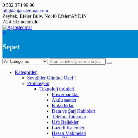
Skip
0 532 374 99 90
to
bilgi@ajanstedmar.com
content
Zeybek, Efeler Bulv. No:40 Efeler/AYDIN
7/24 Hizmetinizde!
0
Sepet
Kategoriler
Sevgililer Gününe Özel !
Promosyon
Teknoloji ürünleri
Powerbanklar
Akıllı saatler
Kulaklıklar
Data ve Şarj Kabloları
Telefon Tutucular
Usb Bellekler
Lazerli Kalemler
Hesap Makineleri