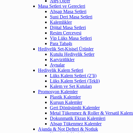
Ateş Ölçer
Masa Setleri ve Gereçleri
Ahşap Masa Setleri
Suni Deri Masa Setleri
Kalemlikler
Dijital Masa Setleri
Resim Çerçevesi
Vip Lüks Masa Setleri
Para Tabağı
Hediyelik Set-Kişisel Ürünler
Kutulu Hediyelik Setler
Karvizitlikler
Aynalar
Hediyelik Kalem Setleri
Lüks Kalem Setleri (2’li)
Lüks Kalem Setleri (Tekli)
Kalem ve Set Kutuları
Promosyon Kalemler
Plastik Kalemler
Kurşun Kalemler
Geri Dönüşümlü Kalemler
Metal Tükenmez & Roller & Versatil Kalem
Dokunmatik Ekran Kalemleri
Ahşap Tükenmez Kalemler
Ajanda & Not Defteri & Notluk