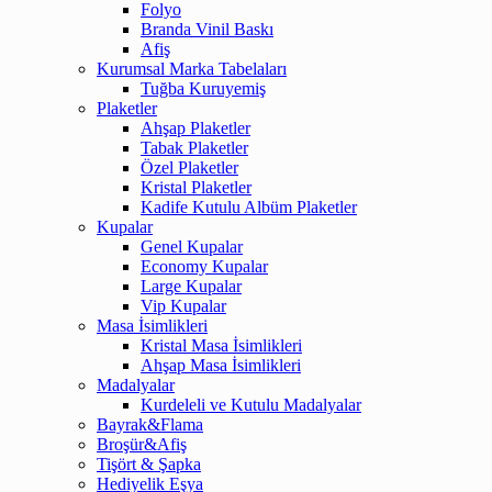
Folyo
Branda Vinil Baskı
Afiş
Kurumsal Marka Tabelaları
Tuğba Kuruyemiş
Plaketler
Ahşap Plaketler
Tabak Plaketler
Özel Plaketler
Kristal Plaketler
Kadife Kutulu Albüm Plaketler
Kupalar
Genel Kupalar
Economy Kupalar
Large Kupalar
Vip Kupalar
Masa İsimlikleri
Kristal Masa İsimlikleri
Ahşap Masa İsimlikleri
Madalyalar
Kurdeleli ve Kutulu Madalyalar
Bayrak&Flama
Broşür&Afiş
Tişört & Şapka
Hediyelik Eşya