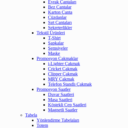
Evrak Çantaları
Bez Çantalar
Karton Çanta
Cüzdanlar
Sırt Çantaları
Sekreterlikler
Tekstil Ürünleri
T-Shirt
Şapkalar
Şemsiyeler
Maske
Promosyon Çakmaklar
i-Lighter Çakmak
Cricket Çakmak
Clipper Çakmak
MRY Çakmak
Telefon Standlı Çakmak
Promosyon Saatler
Duvar Saatleri
Masa Saatleri
Köstekli Cep Saatleri
Magnetli Saatler
Tabela
Yönlendirme Tabelaları
Totem