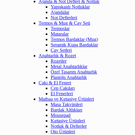
Ajanda & Not Defteri & Notluk
Yapışkanlı Notluklar
Ajandalar
Not Defterleri
Termos & Mug & Çay Seti
Termoslar
Mataralar
Termos Bardaklar (Mug)
Seramik Kupa Bardaklar
Çay Setleri
Anahtarlık & Rozet
Rozetler
Metal Anahtarlıklar
Özel Tasarım Anahtarlık
Plastolu Anahtarlık
Çakı & El Feneri
Cep Çakıları
El Fenerleri
Matbaa ve Kırtasiye Ürünleri
Masa Takvimleri
Bardak Altlıkları
Mousepad
Kırtasiye Ürünleri
Notluk & Defterler
Oto Ürünleri