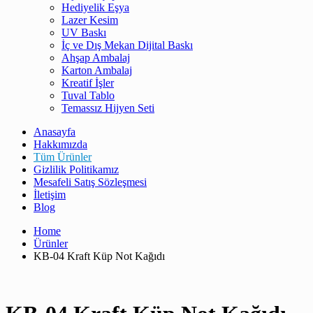
Hediyelik Eşya
Lazer Kesim
UV Baskı
İç ve Dış Mekan Dijital Baskı
Ahşap Ambalaj
Karton Ambalaj
Kreatif İşler
Tuval Tablo
Temassız Hijyen Seti
Anasayfa
Hakkımızda
Tüm Ürünler
Gizlilik Politikamız
Mesafeli Satış Sözleşmesi
İletişim
Blog
Home
Ürünler
KB-04 Kraft Küp Not Kağıdı