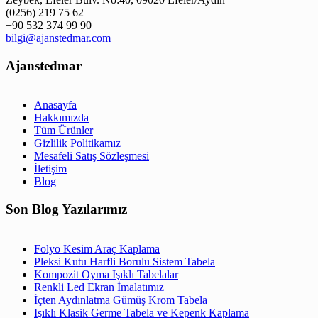
(0256) 219 75 62
+90 532 374 99 90
bilgi@ajanstedmar.com
Ajanstedmar
Anasayfa
Hakkımızda
Tüm Ürünler
Gizlilik Politikamız
Mesafeli Satış Sözleşmesi
İletişim
Blog
Son Blog Yazılarımız
Folyo Kesim Araç Kaplama
Pleksi Kutu Harfli Borulu Sistem Tabela
Kompozit Oyma Işıklı Tabelalar
Renkli Led Ekran İmalatımız
İçten Aydınlatma Gümüş Krom Tabela
Işıklı Klasik Germe Tabela ve Kepenk Kaplama