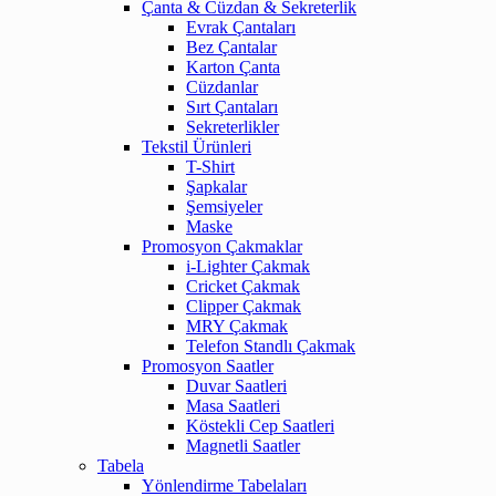
Çanta & Cüzdan & Sekreterlik
Evrak Çantaları
Bez Çantalar
Karton Çanta
Cüzdanlar
Sırt Çantaları
Sekreterlikler
Tekstil Ürünleri
T-Shirt
Şapkalar
Şemsiyeler
Maske
Promosyon Çakmaklar
i-Lighter Çakmak
Cricket Çakmak
Clipper Çakmak
MRY Çakmak
Telefon Standlı Çakmak
Promosyon Saatler
Duvar Saatleri
Masa Saatleri
Köstekli Cep Saatleri
Magnetli Saatler
Tabela
Yönlendirme Tabelaları