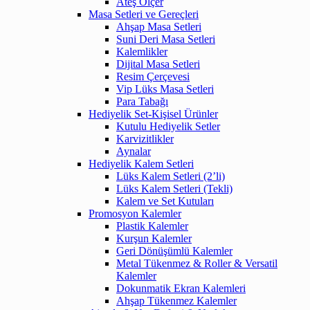
Ateş Ölçer
Masa Setleri ve Gereçleri
Ahşap Masa Setleri
Suni Deri Masa Setleri
Kalemlikler
Dijital Masa Setleri
Resim Çerçevesi
Vip Lüks Masa Setleri
Para Tabağı
Hediyelik Set-Kişisel Ürünler
Kutulu Hediyelik Setler
Karvizitlikler
Aynalar
Hediyelik Kalem Setleri
Lüks Kalem Setleri (2’li)
Lüks Kalem Setleri (Tekli)
Kalem ve Set Kutuları
Promosyon Kalemler
Plastik Kalemler
Kurşun Kalemler
Geri Dönüşümlü Kalemler
Metal Tükenmez & Roller & Versatil
Kalemler
Dokunmatik Ekran Kalemleri
Ahşap Tükenmez Kalemler