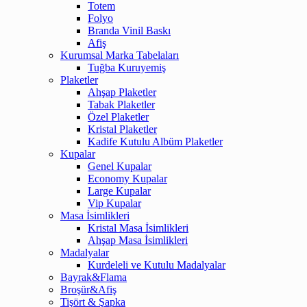
Totem
Folyo
Branda Vinil Baskı
Afiş
Kurumsal Marka Tabelaları
Tuğba Kuruyemiş
Plaketler
Ahşap Plaketler
Tabak Plaketler
Özel Plaketler
Kristal Plaketler
Kadife Kutulu Albüm Plaketler
Kupalar
Genel Kupalar
Economy Kupalar
Large Kupalar
Vip Kupalar
Masa İsimlikleri
Kristal Masa İsimlikleri
Ahşap Masa İsimlikleri
Madalyalar
Kurdeleli ve Kutulu Madalyalar
Bayrak&Flama
Broşür&Afiş
Tişört & Şapka