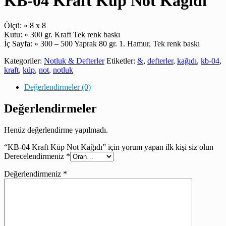
KB-04 Kraft Küp Not Kağıdı
Ölçü: » 8 x 8
Kutu: » 300 gr. Kraft Tek renk baskı
İç Sayfa: » 300 – 500 Yaprak 80 gr. 1. Hamur, Tek renk baskı
Kategoriler:
Notluk & Defterler
Etiketler:
&
,
defterler
,
kağıdı
,
kb-04
,
kraft
,
küp
,
not
,
notluk
Değerlendirmeler (0)
Değerlendirmeler
Henüz değerlendirme yapılmadı.
“KB-04 Kraft Küp Not Kağıdı” için yorum yapan ilk kişi siz olun
Derecelendirmeniz
*
Değerlendirmeniz
*