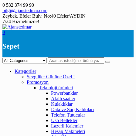
Skip
0 532 374 99 90
to
bilgi@ajanstedmar.com
content
Zeybek, Efeler Bulv. No:40 Efeler/AYDIN
7/24 Hizmetinizde!
0
Sepet
Kategoriler
Sevgililer Gününe Özel !
Promosyon
Teknoloji ürünleri
Powerbanklar
Akıllı saatler
Kulaklıklar
Data ve Şarj Kabloları
Telefon Tutucular
Usb Bellekler
Lazerli Kalemler
Hesap Makineleri