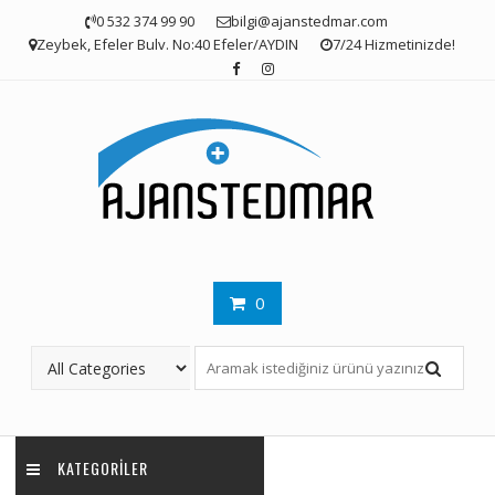
Skip
0 532 374 99 90
bilgi@ajanstedmar.com
to
Zeybek, Efeler Bulv. No:40 Efeler/AYDIN
7/24 Hizmetinizde!
content
0
KATEGORILER