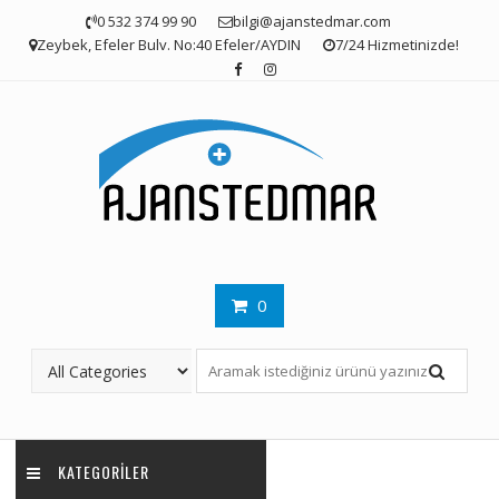
Skip
0 532 374 99 90
bilgi@ajanstedmar.com
to
Zeybek, Efeler Bulv. No:40 Efeler/AYDIN
7/24 Hizmetinizde!
content
0
KATEGORILER