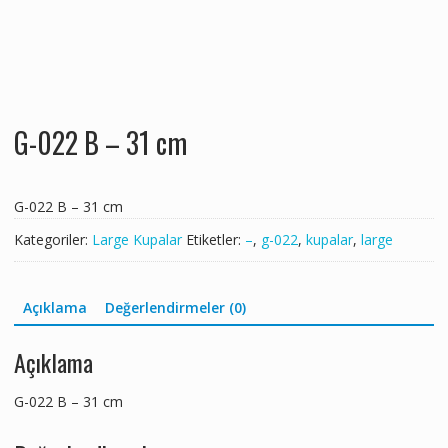
G-022 B – 31 cm
G-022 B – 31 cm
Kategoriler:
Large Kupalar
Etiketler:
–
,
g-022
,
kupalar
,
large
Açıklama
Değerlendirmeler (0)
Açıklama
G-022 B – 31 cm